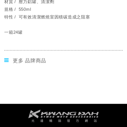
材質 / 壓力鋁罐、清潔劑
規格 / 550ml
特性 / 可有效清潔燃燒室因積碳造成之阻塞
一箱24罐
更多 品牌商品