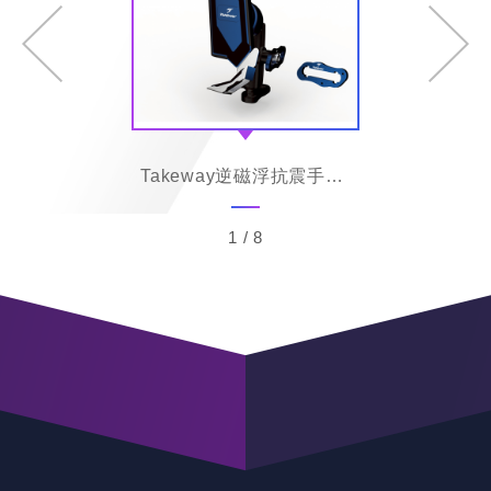
G7/KRV行李箱架(強化)置物版型
Takeway逆磁浮抗震手機架
G7專
1
/
8