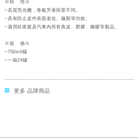
※特 性※
~高質亮光蠟，香氣芳香與眾不同。
~具有防止皮件表面老化、龜裂等功效。
~適用於家庭及汽車內所有真皮、塑膠、橡膠等製品。
※規 格※
~750ml/罐
~一箱24罐
更多 品牌商品