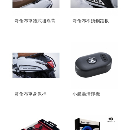
哥倫布單體式後靠背
哥倫布不銹鋼踏板
哥倫布車身保桿
小瓢蟲清淨機