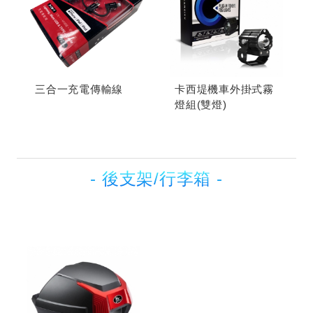
三合一充電傳輸線
卡西堤機車外掛式霧
燈組(雙燈)
- 後支架/行李箱 -