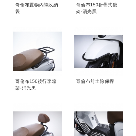
哥倫布置物內襯收納
哥倫布150折疊式後
袋
架-消光黑
哥倫布150後行李箱
哥倫布前土除保桿
架-消光黑