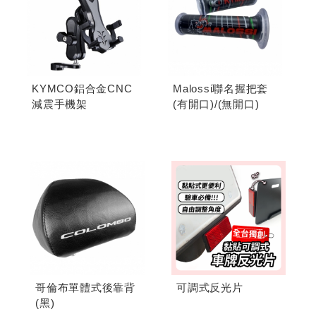
KYMCO鋁合金CNC
Malossi聯名握把套
減震手機架
(有開口)/(無開口)
哥倫布單體式後靠背
可調式反光片
(黑)