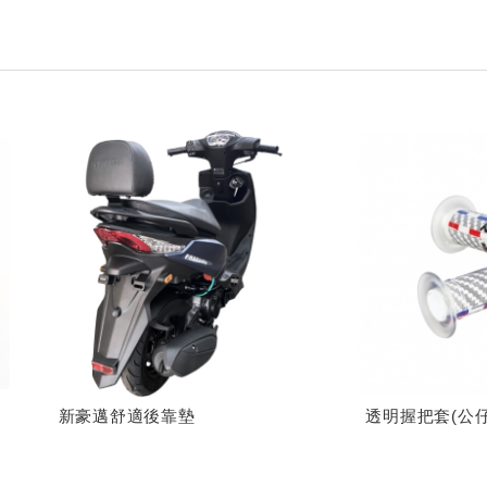
新豪邁舒適後靠墊
透明握把套(公