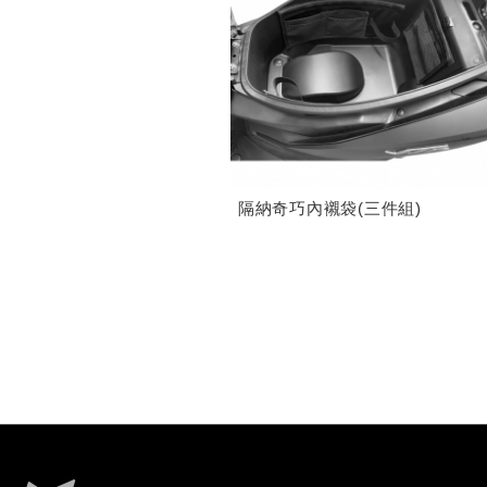
隔納奇巧內襯袋(三件組)