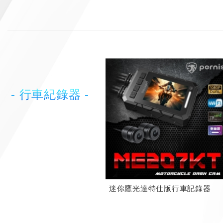
- 行車紀錄器 -
迷你鷹光達特仕版行車記錄器