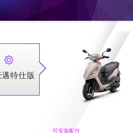
息
產品介紹
旗艦門市
蝦皮購物
線上型
豪邁特仕版
可安裝配件