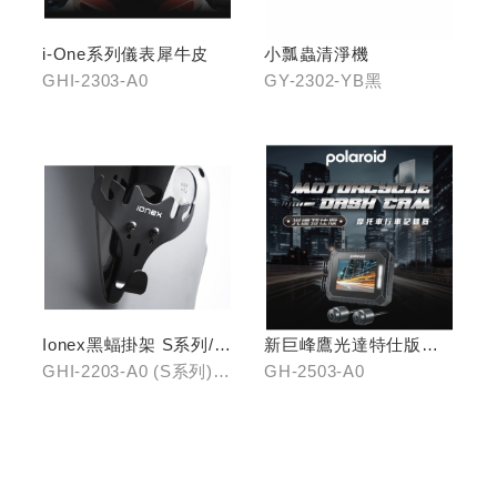
i-One系列儀表犀牛皮
小瓢蟲清淨機
GHI-2303-A0
GY-2302-YB黑
Ionex黑蝠掛架 S系列/i-
新巨峰鷹光達特仕版行
One
車紀錄器
GHI-2203-A0 (S系列)、
GH-2503-A0
GHI-2203-B0 (i-One)