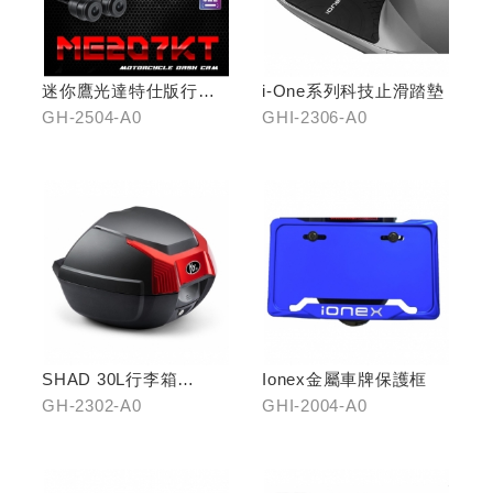
迷你鷹光達特仕版行車
i-One系列科技止滑踏墊
記錄器
GH-2504-A0
GHI-2306-A0
SHAD 30L行李箱
Ionex金屬車牌保護框
(KYMCO專屬款)
GH-2302-A0
GHI-2004-A0