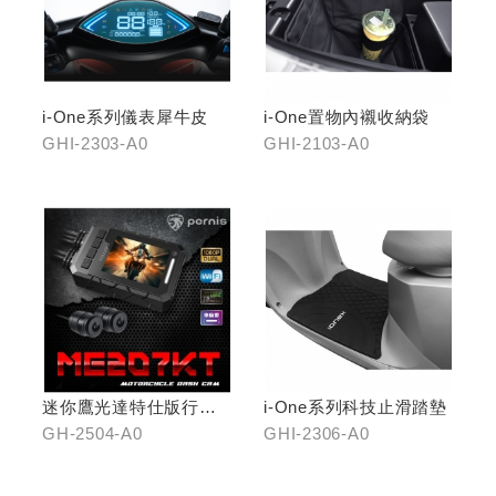
i-One系列儀表犀牛皮
i-One置物內襯收納袋
GHI-2303-A0
GHI-2103-A0
迷你鷹光達特仕版行車
i-One系列科技止滑踏墊
記錄器
GH-2504-A0
GHI-2306-A0