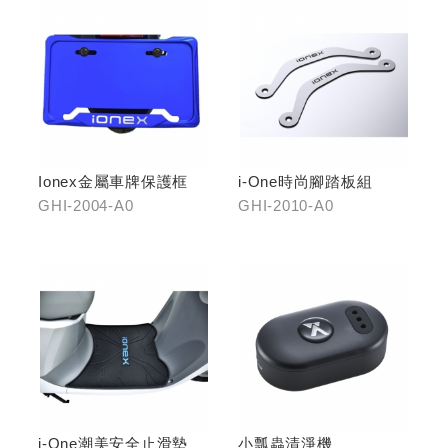
Ionex金屬車牌保護框
i-One時尚腳踏板組
GHI-2004-A0
GHI-2010-A0
i-One潮美安全止滑墊
小瓢蟲清淨機