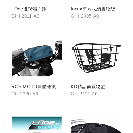
i-One後視端子鏡
Ionex車廂收納置物袋
GHI-2011-A0
GHI-2005-A0
RCS MOTO自體修復儀
KD精品前置物籃
表犀牛皮(適用RTS系列)
GH-2320-A0
GH-2401-A0