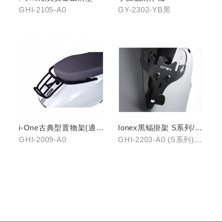
GHI-2105-A0
GY-2302-YB黑
i-One古典型置物架(適用
Ionex黑蝠掛架 S系列/i-
i-One/i-One AIR)
One
GHI-2009-A0
GHI-2203-A0 (S系列)、
GHI-2203-B0 (i-One)