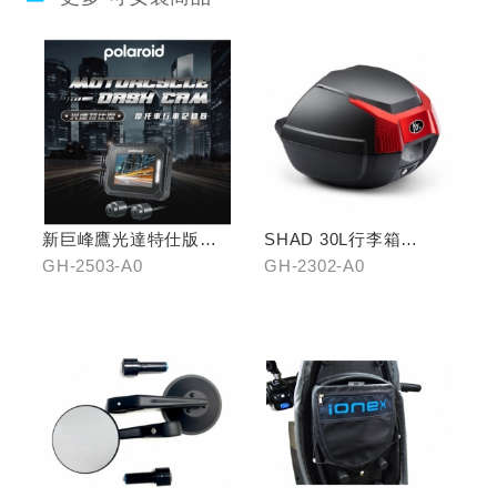
新巨峰鷹光達特仕版行
SHAD 30L行李箱
車紀錄器
(KYMCO專屬款)
GH-2503-A0
GH-2302-A0