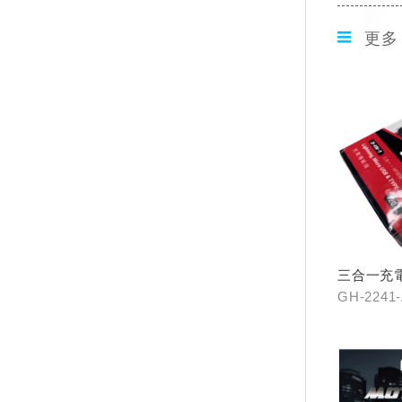
更多
三合一充
GH-2241