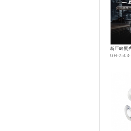
新巨峰鷹
器
GH-2503