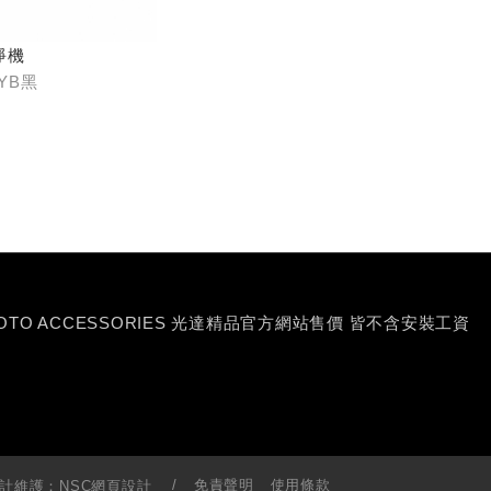
淨機
-YB黑
MOTO ACCESSORIES 光達精品官方網站售價 皆不含安裝工資
免責聲明
使用條款
計維護：
NSC網頁設計