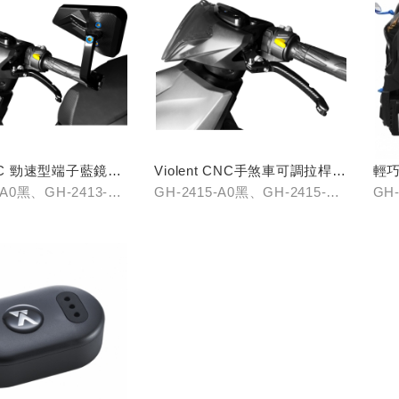
CNC 勁速型端子藍鏡
Violent CNC手煞車可調拉桿
輕
(黑/銀/鈦)
-A0黑、GH-2413-B0
GH-2415-A0黑、GH-2415-B0
GH-
413-C0鈦
銀、GH-2415-C0鈦