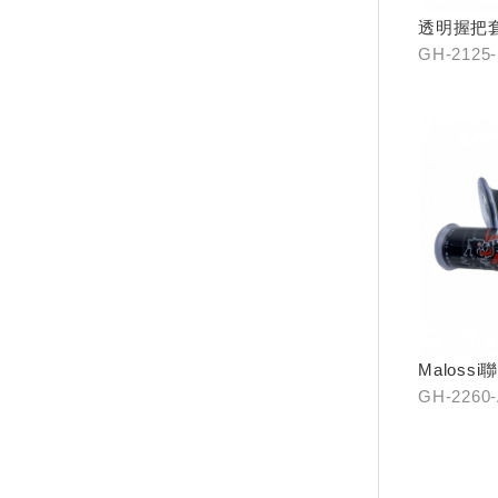
透明握把套
GH-2125
Maloss
口)/(無開
GH-2260
2261-A0