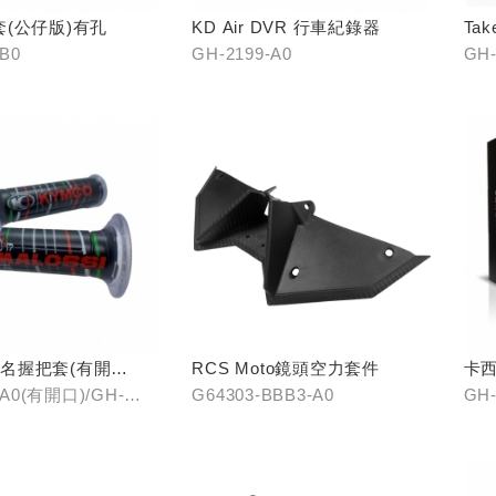
(公仔版)有孔
KD Air DVR 行車紀錄器
Ta
-B0
GH-2199-A0
GH-
i聯名握把套(有開
RCS Moto鏡頭空力套件
卡西
口)
-A0(有開口)/GH-
G64303-BBB3-A0
GH-
(無開口)