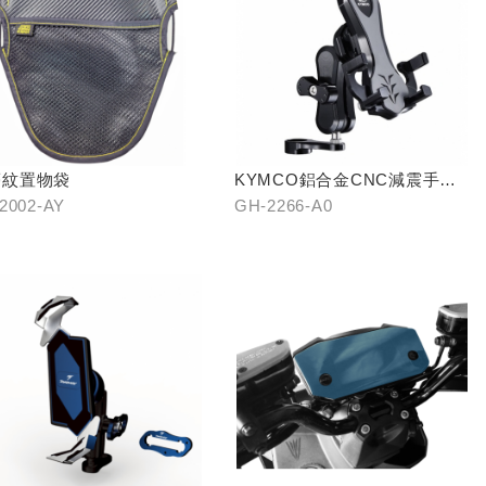
夢紋置物袋
KYMCO鋁合金CNC減震手機
架
2002-AY
GH-2266-A0