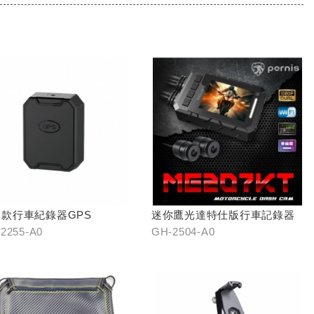
款行車紀錄器GPS
迷你鷹光達特仕版行車記錄器
2255-A0
GH-2504-A0