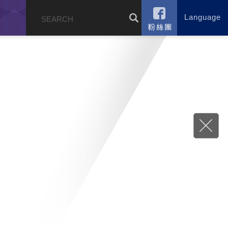
Language
錄