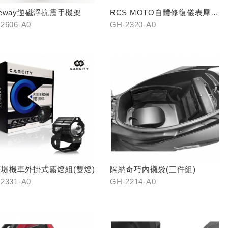
keway逆磁浮抗震手機架
RCS MOTO自體修復儀表犀牛
皮(適用RTS系列)
2606-A0
GH-2320-A0
堤機車外掛式霧燈組(雙燈)
隔納奇巧內襯袋(三件組)
2331-A0
GH-2214-A0