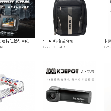
光達特仕版行車紀錄
SHAD聯名後背包
卡
-A0
GY-2205-AB
GY-