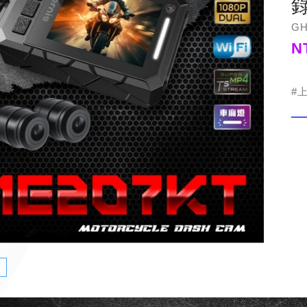
GH
N
#
紹