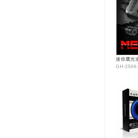
迷你鷹光
GH-2504