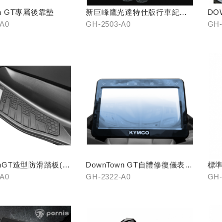
wn GT專屬後靠墊
新巨峰鷹光達特仕版行車紀錄
DO
器
-A0
GH-2503-A0
GH-
wnGT造型防滑踏板(中
DownTown GT自體修復儀表犀
標準
牛皮
-A0
GH-2322-A0
GH-