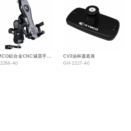
MCO鋁合金CNC減震手機
CV3油杯蓋底座
2266-A0
GH-2227-A0