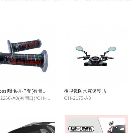
lossi聯名握把套(有開
後視鏡防水霧保護貼
/(無開口)
2260-A0(有開口)/GH-
GH-2175-A0
61-A0(無開口)