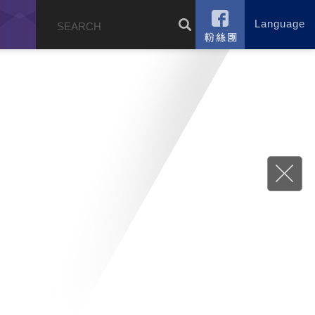
Language
錄