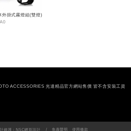
車外掛式霧燈組(雙燈)
-A0
MOTO ACCESSORIES 光達精品官方網站售價 皆不含安裝工資
免責聲明
使用條款
計維護：
NSC網頁設計