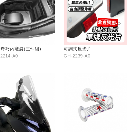
奇巧內襯袋(三件組)
可調式反光片
2214-A0
GH-2239-A0