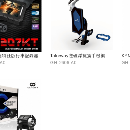
達特仕版行車記錄器
Takeway逆磁浮抗震手機架
KY
架
-A0
GH-2606-A0
GH-