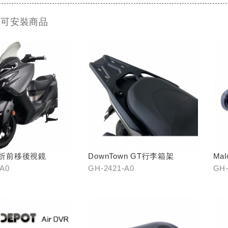
 可安裝商品
 可折前移後視鏡
DownTown GT行李箱架
Ma
口)
-A0
GH-2421-A0
GH-
22