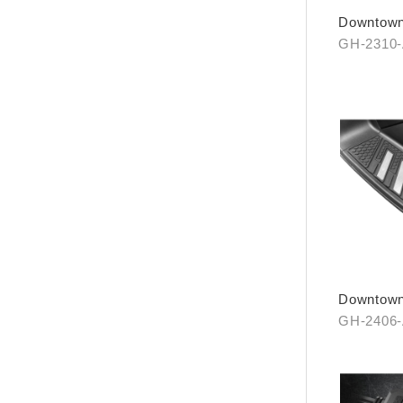
Downto
GH-2310
Downto
組)
GH-2406