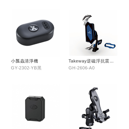
小瓢蟲清淨機
Takeway逆磁浮抗震手
機架
GY-2302-YB黑
GH-2606-A0