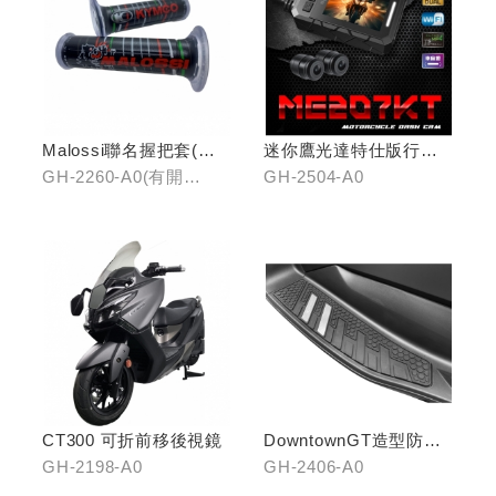
Malossi聯名握把套(有
迷你鷹光達特仕版行車
開口)/(無開口)
記錄器
GH-2260-A0(有開
GH-2504-A0
口)/GH-2261-A0(無開
口)
CT300 可折前移後視鏡
DowntownGT造型防滑
踏板(中組)
GH-2198-A0
GH-2406-A0