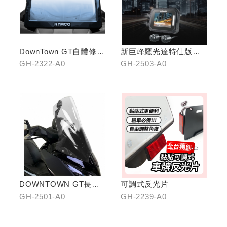
DownTown GT自體修復
新巨峰鷹光達特仕版行
儀表犀牛皮
車紀錄器
GH-2322-A0
GH-2503-A0
DOWNTOWN GT長版
可調式反光片
風鏡
GH-2501-A0
GH-2239-A0