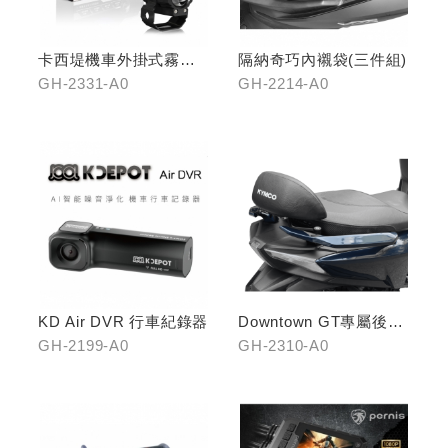
卡西堤機車外掛式霧燈
隔納奇巧內襯袋(三件組)
組(雙燈)
GH-2331-A0
GH-2214-A0
KD Air DVR 行車紀錄器
Downtown GT專屬後靠
墊
GH-2199-A0
GH-2310-A0