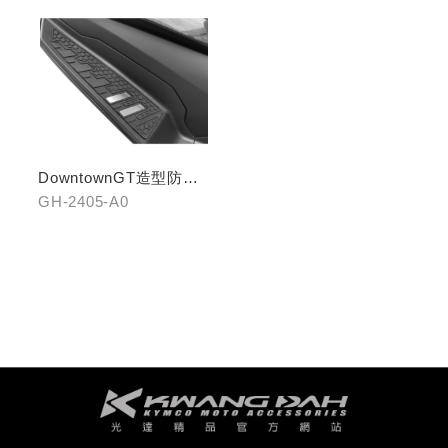
DowntownGT造型防滑
踏板(前組)
GH-2405-A0