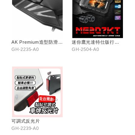
AK Premium造型防滑踏
迷你鷹光達特仕版行車
板(中踏)
記錄器
GH-2235-A0
GH-2504-A0
可調式反光片
GH-2239-A0