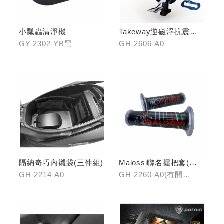
小瓢蟲清淨機
Takeway逆磁浮抗震手
機架
GY-2302-YB黑
GH-2606-A0
隔納奇巧內襯袋(三件組)
Malossi聯名握把套(有
開口)/(無開口)
GH-2214-A0
GH-2260-A0(有開
口)/GH-2261-A0(無開
口)