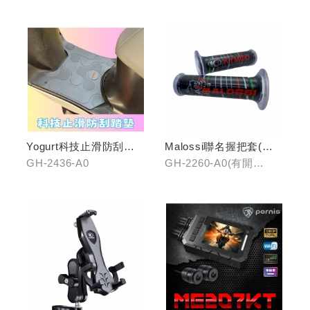
Yogurt科技止滑防刮踏
Malossi聯名握把套(有
墊
開口)/(無開口)
GH-2436-A0
GH-2260-A0(有開
口)/GH-2261-A0(無開
口)