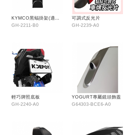
KYMCO黑蝠掛架(適用
可調式反光片
原車可收折掛
GH-2211-B0
GH-2239-A0
鉤/G7/Yogurt/RomaGT/
K1)
輕巧牌照底板
YOGURT專屬鏡頭飾蓋
GH-2240-A0
G64303-BCE6-A0