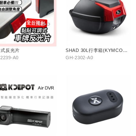
調式反光片
SHAD 30L行李箱(KYMCO專
屬款)
2239-A0
GH-2302-A0