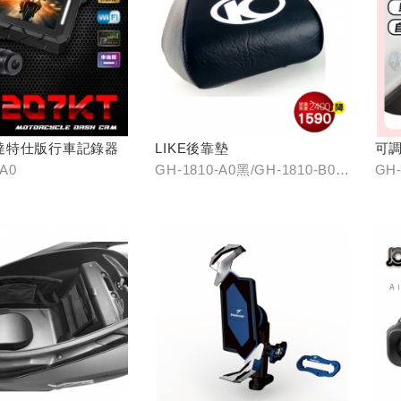
達特仕版行車記錄器
LIKE後靠墊
可
-A0
GH-1810-A0黑/GH-1810-B0
GH-
紅/GH-1810-C0棕