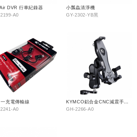
 Air DVR 行車紀錄器
小瓢蟲清淨機
2199-A0
GY-2302-YB黑
合一充電傳輸線
KYMCO鋁合金CNC減震手機
架
2241-A0
GH-2266-A0