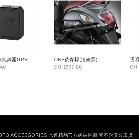
車紀錄器GPS
LIKE後保桿(消光黑)
透明
-A0
GH-1907-B0
GH-
MOTO ACCESSORIES 光達精品官方網站售價 皆不含安裝工資