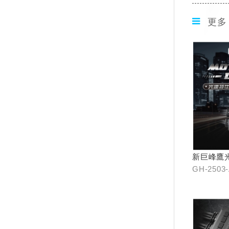
更多
新巨峰鷹
器
GH-2503