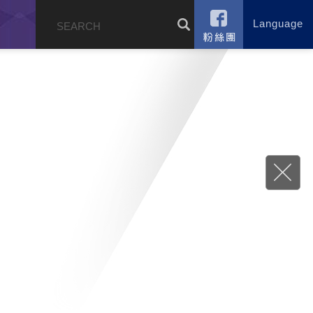
Language
錄