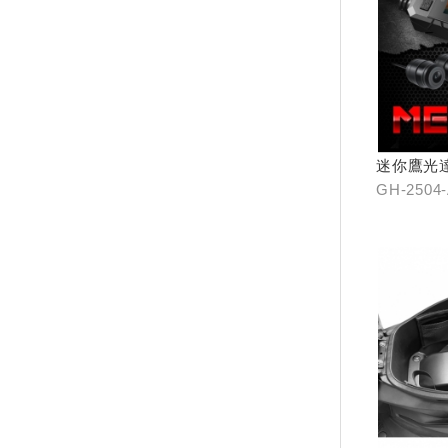
迷你鷹光
GH-2504