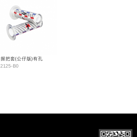
握把套(公仔版)有孔
2125-B0