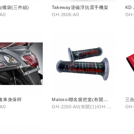
襯袋(三件組)
Takeway逆磁浮抗震手機架
KD
-A0
GH-2606-A0
GH-
25後車身保桿
Malossi聯名握把套(有開
三
口)/(無開口)
-A0
GH-2260-A0(有開口)/GH-
GH-
2261-A0(無開口)