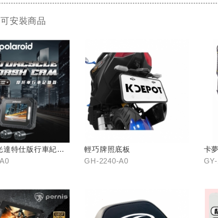
 可安裝商品
光達特仕版行車紀錄
輕巧牌照底板
卡
-A0
GH-2240-A0
GY-