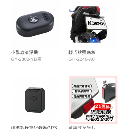
小瓢蟲清淨機
輕巧牌照底板
GY-2302-YB黑
GH-2240-A0
標準款行車紀錄器GPS
可調式反光片