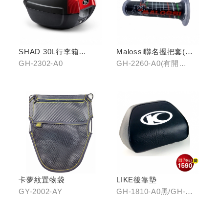
SHAD 30L行李箱
Malossi聯名握把套(有
(KYMCO專屬款)
開口)/(無開口)
GH-2302-A0
GH-2260-A0(有開
口)/GH-2261-A0(無開
口)
卡夢紋置物袋
LIKE後靠墊
GY-2002-AY
GH-1810-A0黑/GH-
1810-B0紅/GH-1810-
C0棕