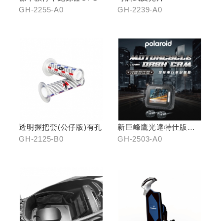
GH-2255-A0
GH-2239-A0
透明握把套(公仔版)有孔
新巨峰鷹光達特仕版行
車紀錄器
GH-2125-B0
GH-2503-A0