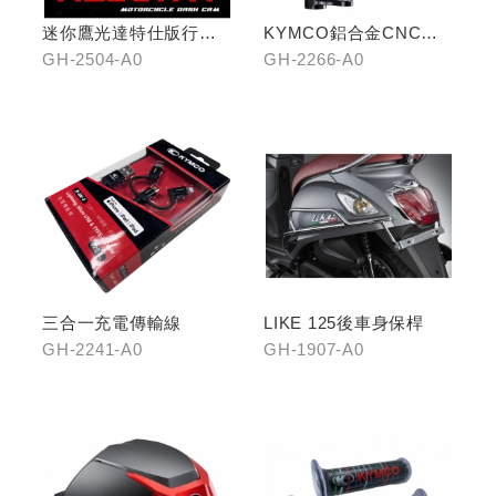
迷你鷹光達特仕版行車
KYMCO鋁合金CNC減
記錄器
震手機架
GH-2504-A0
GH-2266-A0
三合一充電傳輸線
LIKE 125後車身保桿
GH-2241-A0
GH-1907-A0