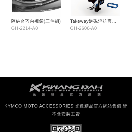
隔納奇巧內襯袋(三件組)
Takeway逆磁浮抗震手
機架
GH-2214-A0
GH-2606-A0
KYMCO MOTO ACCESSORIES 光達精品官方網站售價 皆
不含安裝工資