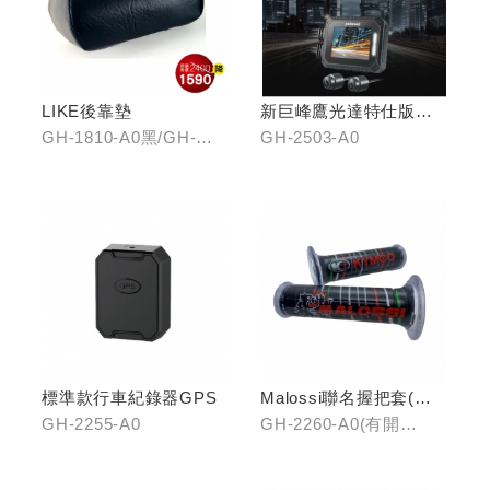
LIKE後靠墊
新巨峰鷹光達特仕版行
車紀錄器
GH-1810-A0黑/GH-
GH-2503-A0
1810-B0紅/GH-1810-
C0棕
標準款行車紀錄器GPS
Malossi聯名握把套(有
開口)/(無開口)
GH-2255-A0
GH-2260-A0(有開
口)/GH-2261-A0(無開
口)