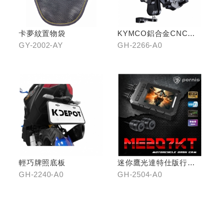
卡夢紋置物袋
KYMCO鋁合金CNC減
震手機架
GY-2002-AY
GH-2266-A0
輕巧牌照底板
迷你鷹光達特仕版行車
記錄器
GH-2240-A0
GH-2504-A0