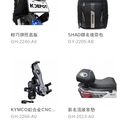
輕巧牌照底板
SHAD聯名後背包
GH-2240-A0
GY-2205-AB
KYMCO鋁合金CNC減
新名流後靠墊
震手機架
GH-2266-A0
GH-2013-A0