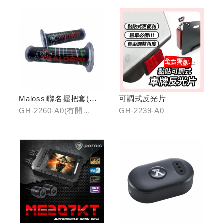
Malossi聯名握把套(有
可調式反光片
開口)/(無開口)
GH-2260-A0(有開
GH-2239-A0
口)/GH-2261-A0(無開
口)