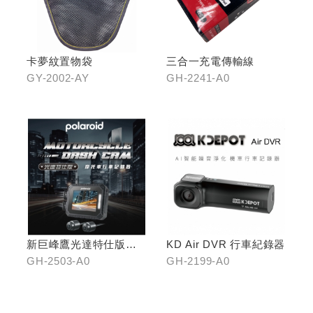
卡夢紋置物袋
三合一充電傳輸線
GY-2002-AY
GH-2241-A0
新巨峰鷹光達特仕版行
KD Air DVR 行車紀錄器
車紀錄器
GH-2503-A0
GH-2199-A0