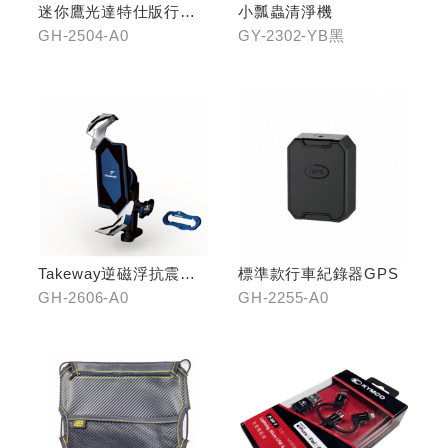
迷你鷹光達特仕版行車
小瓢蟲清淨機
記錄器
GH-2504-A0
GY-2302-YB黑
Takeway逆磁浮抗震手
標準款行車紀錄器GPS
機架
GH-2606-A0
GH-2255-A0