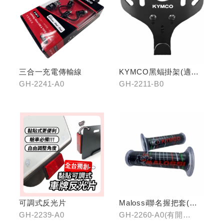
三合一充電傳輸線
KYMCO黑蝠掛架(適用
原車可收折掛
GH-2241-A0
GH-2211-B0
鉤/G7/Yogurt/RomaGT/
K1)
可調式反光片
Malossi聯名握把套(有
開口)/(無開口)
GH-2239-A0
GH-2260-A0(有開