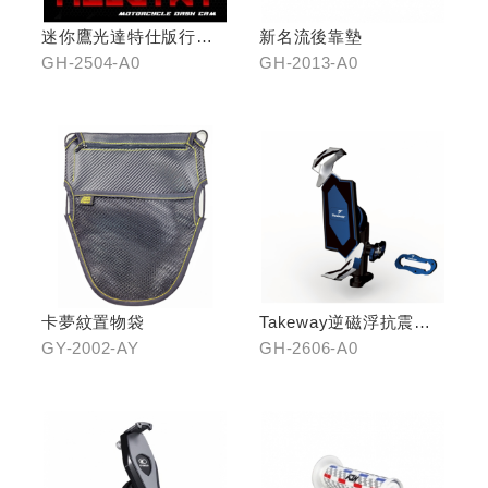
迷你鷹光達特仕版行車
新名流後靠墊
記錄器
GH-2504-A0
GH-2013-A0
卡夢紋置物袋
Takeway逆磁浮抗震手
機架
GY-2002-AY
GH-2606-A0