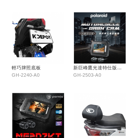
口)/GH-2261-A0(無開
口)
輕巧牌照底板
新巨峰鷹光達特仕版行
車紀錄器
GH-2240-A0
GH-2503-A0