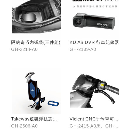
隔納奇巧內襯袋(三件組)
KD Air DVR 行車紀錄器
GH-2214-A0
GH-2199-A0
Takeway逆磁浮抗震手
Violent CNC手煞車可調
機架
拉桿(黑/銀/鈦)
GH-2606-A0
GH-2415-A0黑、GH-