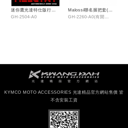
迷你鷹光達特仕版行車
Malossi聯名握把套(有
記錄器
開口)/(無開口)
GH-2504-A0
GH-2260-A0(有開
口)/GH-2261-A0(無開
口)
KYMCO MOTO ACCESSORIES 光達精品官方網站售價 皆
不含安裝工資