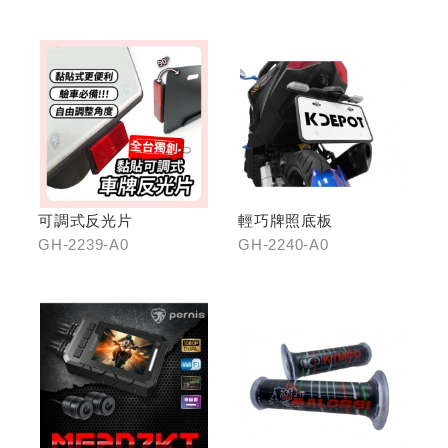
2415-B0銀、GH-2415-
C0鈦
可調式反光片
輕巧牌照底板
GH-2239-A0
GH-2240-A0