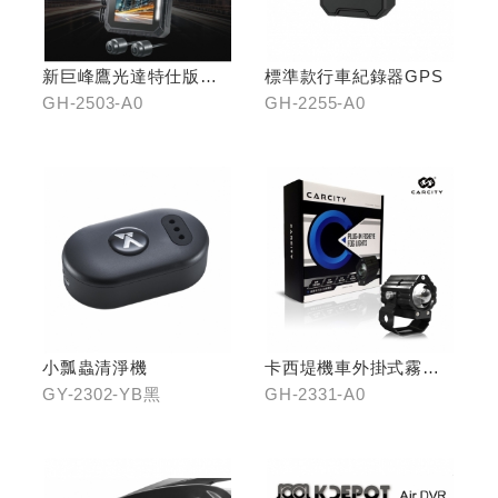
新巨峰鷹光達特仕版行
標準款行車紀錄器GPS
車紀錄器
GH-2503-A0
GH-2255-A0
小瓢蟲清淨機
卡西堤機車外掛式霧燈
組(雙燈)
GY-2302-YB黑
GH-2331-A0