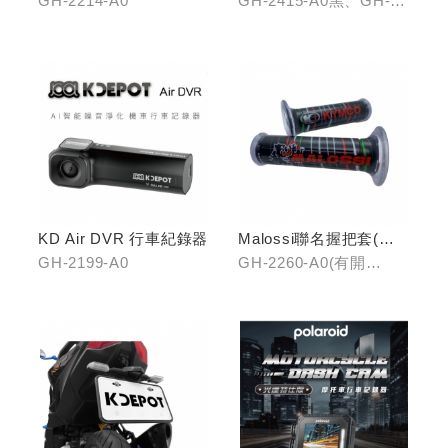
GH-2214-A0
GH-2415-A0黑、GH-
2415-B0銀、GH-2415-
C0鈦
KD Air DVR 行車紀錄器
Malossi聯名握把套(有
開口)/(無開口)
GH-2199-A0
GH-2260-A0(有開
口)/GH-2261-A0(無開
口)