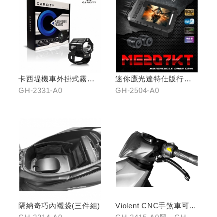
卡西堤機車外掛式霧燈
迷你鷹光達特仕版行車
組(雙燈)
記錄器
GH-2331-A0
GH-2504-A0
隔納奇巧內襯袋(三件組)
Violent CNC手煞車可調
拉桿(黑/銀/鈦)