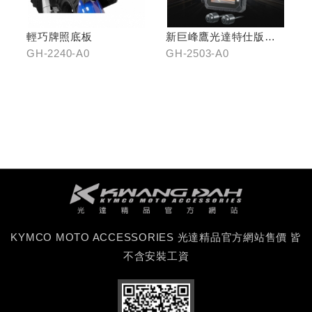
輕巧牌照底板
新巨峰鷹光達特仕版行
車紀錄器
GH-2240-A0
GH-2503-A0
KYMCO MOTO ACCESSORIES 光達精品官方網站售價 皆
不含安裝工資