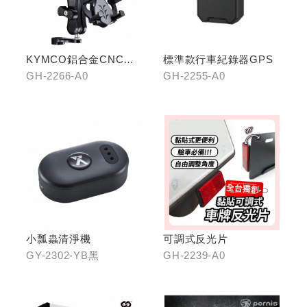
KYMCO鋁合金CNC減
標準款行車紀錄器GPS
震手機架
GH-2266-A0
GH-2255-A0
小瓢蟲清淨機
可調式反光片
GY-2302-YB黑
GH-2239-A0