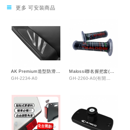
更多 可安裝商品
AK Premium造型防滑踏
Malossi聯名握把套(有
板(前踏)
開口)/(無開口)
GH-2234-A0
GH-2260-A0(有開
口)/GH-2261-A0(無開
口)