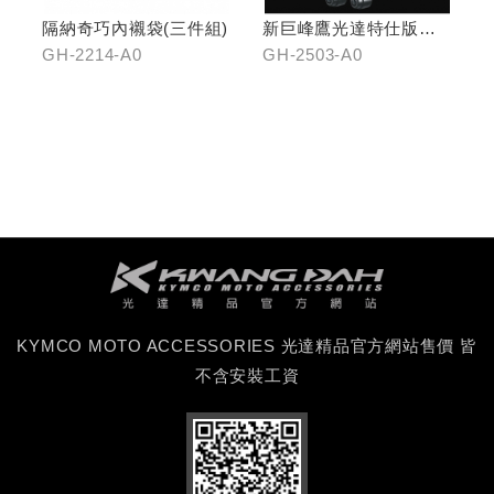
隔納奇巧內襯袋(三件組)
新巨峰鷹光達特仕版行
車紀錄器
GH-2214-A0
GH-2503-A0
KYMCO MOTO ACCESSORIES 光達精品官方網站售價 皆
不含安裝工資