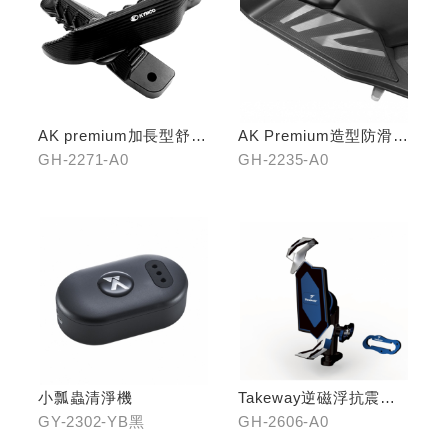
AK premium加長型舒適
AK Premium造型防滑踏
踏桿
板(中踏)
GH-2271-A0
GH-2235-A0
小瓢蟲清淨機
Takeway逆磁浮抗震手
機架
GY-2302-YB黑
GH-2606-A0