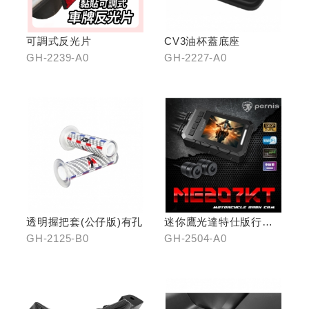
可調式反光片
CV3油杯蓋底座
GH-2239-A0
GH-2227-A0
透明握把套(公仔版)有孔
迷你鷹光達特仕版行車
記錄器
GH-2125-B0
GH-2504-A0