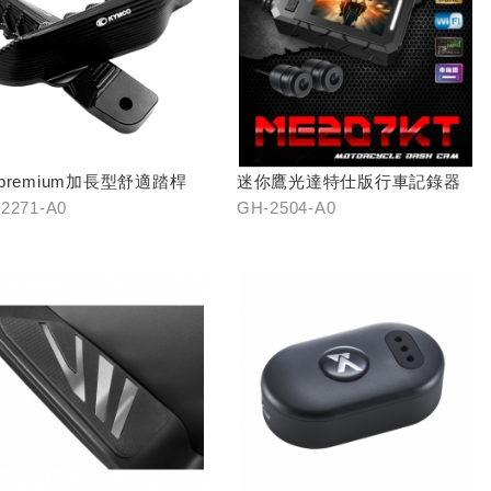
 premium加長型舒適踏桿
迷你鷹光達特仕版行車記錄器
2271-A0
GH-2504-A0