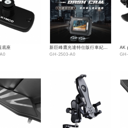
蓋底座
新巨峰鷹光達特仕版行車紀錄
AK
器
-A0
GH-2503-A0
GH-