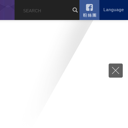
Language
錄