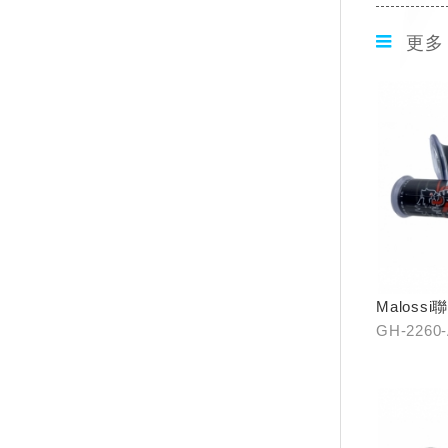
更多
Maloss
口)/(無開
GH-2260
2261-A0