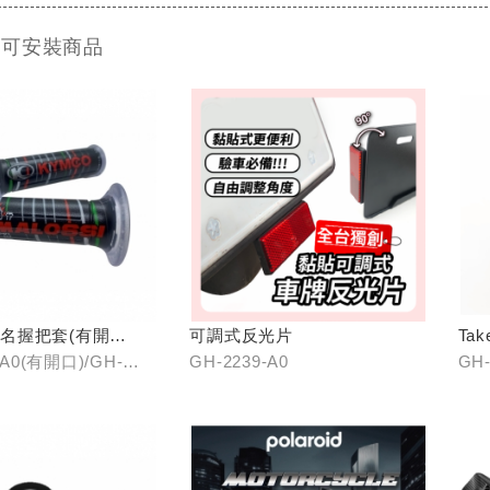
 可安裝商品
i聯名握把套(有開
可調式反光片
Ta
口)
-A0(有開口)/GH-
GH-2239-A0
GH-
(無開口)