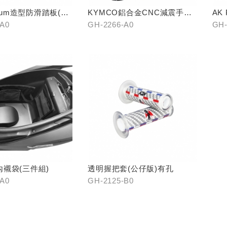
mium造型防滑踏板(中
KYMCO鋁合金CNC減震手機
AK
架
踏)
-A0
GH-2266-A0
GH-
襯袋(三件組)
透明握把套(公仔版)有孔
-A0
GH-2125-B0