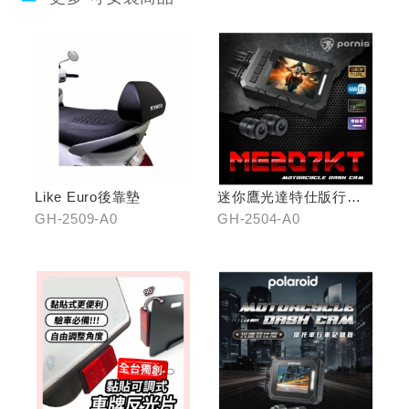
Like Euro後靠墊
迷你鷹光達特仕版行車
記錄器
GH-2509-A0
GH-2504-A0