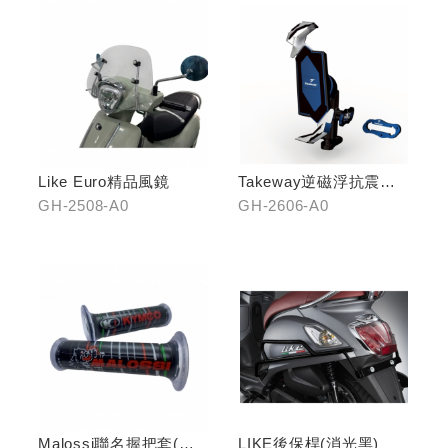
Like Euro精品風鏡
Takeway逆磁浮抗震手
機架
GH-2508-A0
GH-2606-A0
Malossi聯名握把套(有
LIKE後保桿(消光黑)