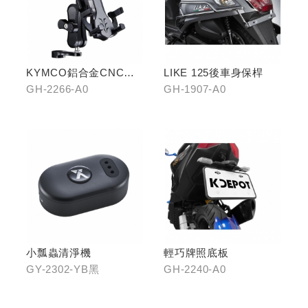
KYMCO鋁合金CNC減
LIKE 125後車身保桿
震手機架
GH-2266-A0
GH-1907-A0
小瓢蟲清淨機
輕巧牌照底板
GY-2302-YB黑
GH-2240-A0