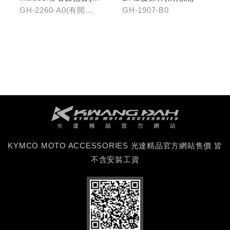
開口)/(無開口)
GH-2260-A0(有開
GH-1907-B0
口)/GH-2261-A0(無開
口)
KYMCO MOTO ACCESSORIES 光達精品官方網站售價 皆
不含安裝工資