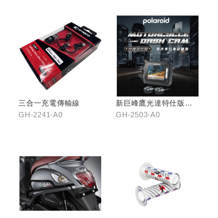
三合一充電傳輸線
新巨峰鷹光達特仕版行
車紀錄器
GH-2241-A0
GH-2503-A0