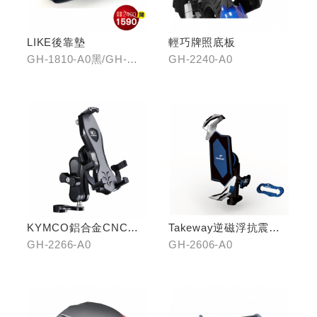
LIKE後靠墊
輕巧牌照底板
GH-1810-A0黑/GH-
GH-2240-A0
1810-B0紅/GH-1810-
C0棕
KYMCO鋁合金CNC減
Takeway逆磁浮抗震手
震手機架
機架
GH-2266-A0
GH-2606-A0