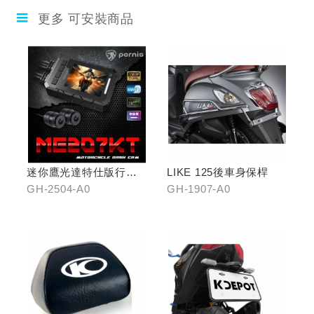
更多 可安裝商品
迷你鷹光達特仕版行車
LIKE 125後車身保桿
記錄器
GH-2504-A0
GH-1907-A0