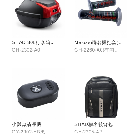
SHAD 30L行李箱
Malossi聯名握把套(有
(KYMCO專屬款)
開口)/(無開口)
GH-2302-A0
GH-2260-A0(有開
口)/GH-2261-A0(無開
口)
小瓢蟲清淨機
SHAD聯名後背包
GY-2302-YB黑
GY-2205-AB