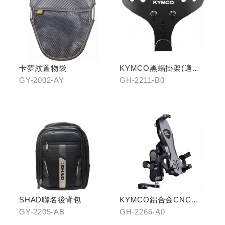
卡夢紋置物袋
KYMCO黑蝠掛架(適用
原車可收折掛
GY-2002-AY
GH-2211-B0
鉤/G7/Yogurt/RomaGT/
K1)
SHAD聯名後背包
KYMCO鋁合金CNC減
震手機架
GY-2205-AB
GH-2266-A0