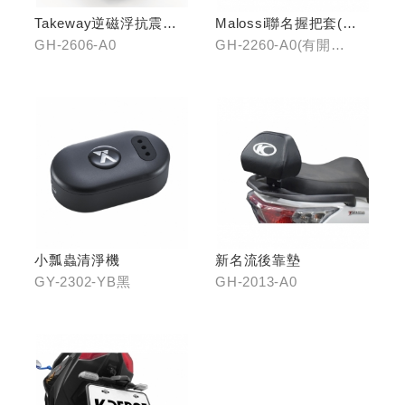
Takeway逆磁浮抗震手
Malossi聯名握把套(有
機架
開口)/(無開口)
GH-2606-A0
GH-2260-A0(有開
口)/GH-2261-A0(無開
口)
小瓢蟲清淨機
新名流後靠墊
GY-2302-YB黑
GH-2013-A0