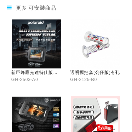
更多 可安裝商品
新巨峰鷹光達特仕版行
透明握把套(公仔版)有孔
車紀錄器
GH-2503-A0
GH-2125-B0