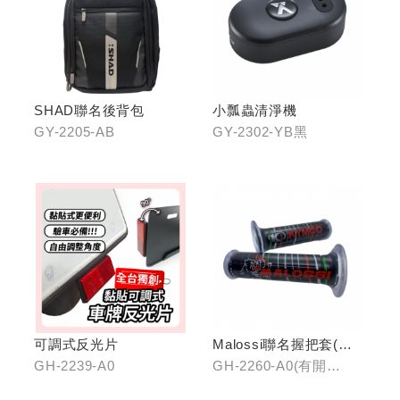
SHAD聯名後背包
小瓢蟲清淨機
GY-2205-AB
GY-2302-YB黑
可調式反光片
Malossi聯名握把套(有
開口)/(無開口)
GH-2239-A0
GH-2260-A0(有開
口)/GH-2261-A0(無開