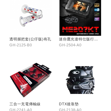
透明握把套(公仔版)有孔
迷你鷹光達特仕版行車
記錄器
GH-2125-B0
GH-2504-A0
三合一充電傳輸線
DTX後靠墊
GH-2241-A0
GH-2138-A0