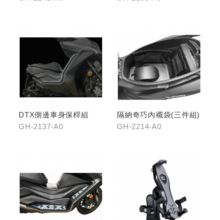
DTX側邊車身保桿組
隔納奇巧內襯袋(三件組)
GH-2137-A0
GH-2214-A0