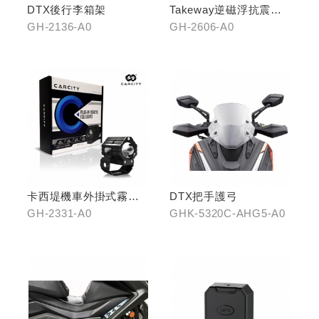
DTX後行李箱架
Takeway逆磁浮抗震手
機架
GH-2136-A0
GH-2606-A0
卡西堤機車外掛式霧燈
DTX把手護弓
組(雙燈)
GH-2331-A0
GHK-5320C-AHG5-A0