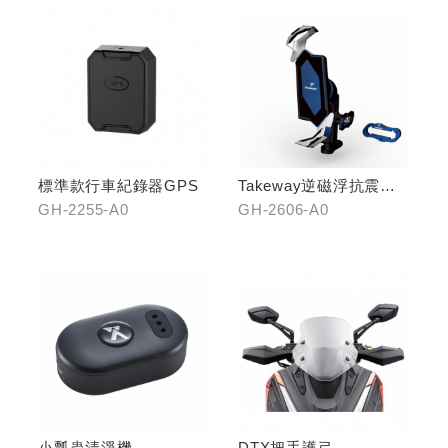
標準款行車紀錄器GPS
Takeway逆磁浮抗震手
機架
GH-2255-A0
GH-2606-A0
小瓢蟲清淨機
DTX把手護弓