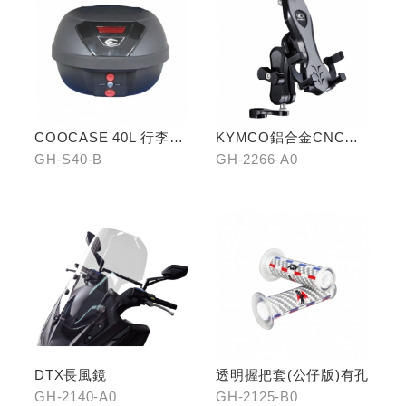
COOCASE 40L 行李箱(
KYMCO鋁合金CNC減
黑)
震手機架
GH-S40-B
GH-2266-A0
DTX長風鏡
透明握把套(公仔版)有孔
GH-2140-A0
GH-2125-B0