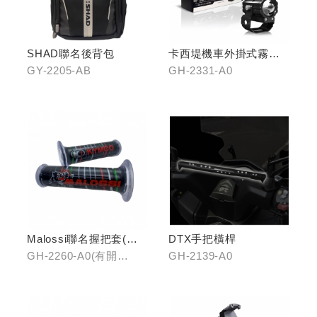
SHAD聯名後背包
卡西堤機車外掛式霧燈
組(雙燈)
GY-2205-AB
GH-2331-A0
Malossi聯名握把套(有
DTX手把橫桿
開口)/(無開口)
GH-2260-A0(有開
GH-2139-A0
口)/GH-2261-A0(無開
口)