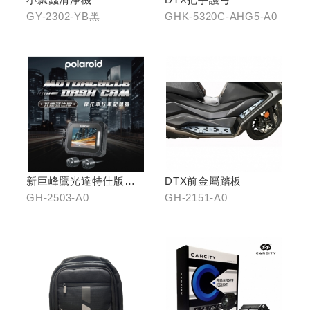
GY-2302-YB黑
GHK-5320C-AHG5-A0
新巨峰鷹光達特仕版行
DTX前金屬踏板
車紀錄器
GH-2503-A0
GH-2151-A0