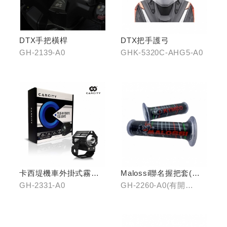
DTX手把橫桿
DTX把手護弓
GH-2139-A0
GHK-5320C-AHG5-A0
卡西堤機車外掛式霧燈
Malossi聯名握把套(有
組(雙燈)
開口)/(無開口)
GH-2331-A0
GH-2260-A0(有開
口)/GH-2261-A0(無開
口)