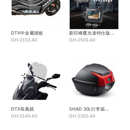
DTX中金屬踏板
新巨峰鷹光達特仕版行
車紀錄器
GH-2152-A0
GH-2503-A0
DTX長風鏡
SHAD 30L行李箱
(KYMCO專屬款)
GH-2140-A0
GH-2302-A0