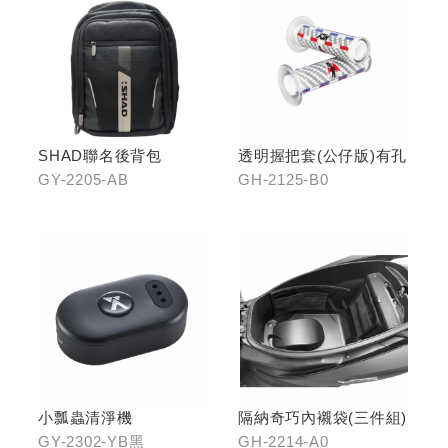
SHAD聯名後背包
透明握把套(公仔版)有孔
GY-2205-AB
GH-2125-B0
小瓢蟲清淨機
隔納奇巧內襯袋(三件組)
GY-2302-YB黑
GH-2214-A0