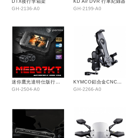
DTX後行李箱架
KD Air DVR 行車紀錄器
GH-2136-A0
GH-2199-A0
迷你鷹光達特仕版行車
KYMCO鋁合金CNC減
記錄器
震手機架
GH-2504-A0
GH-2266-A0