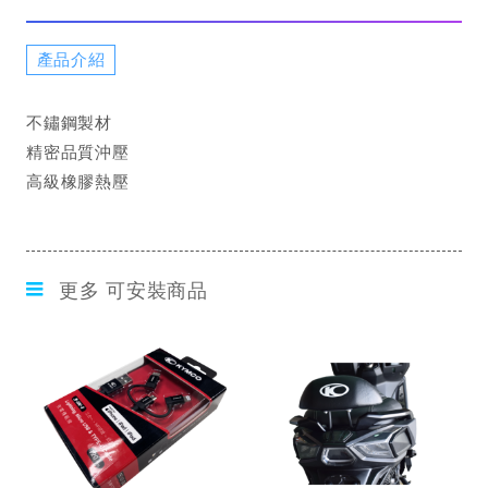
產品介紹
不鏽鋼製材
精密品質沖壓
高級橡膠熱壓
更多 可安裝商品