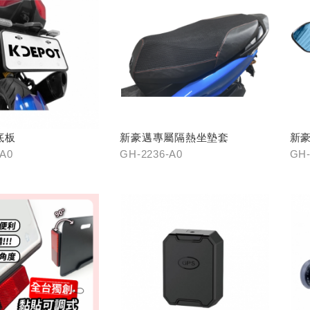
底板
新豪邁專屬隔熱坐墊套
新
-A0
GH-2236-A0
GH-