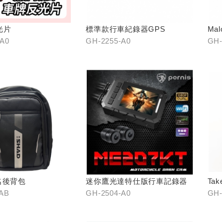
光片
標準款行車紀錄器GPS
Ma
口)
-A0
GH-2255-A0
GH-
22
名後背包
迷你鷹光達特仕版行車記錄器
Ta
-AB
GH-2504-A0
GH-