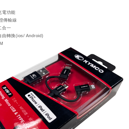
充電功能
認證傳輸線
二合一
換(ios/ Android)
M