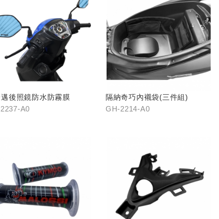
豪邁後照鏡防水防霧膜
隔納奇巧內襯袋(三件組)
2237-A0
GH-2214-A0