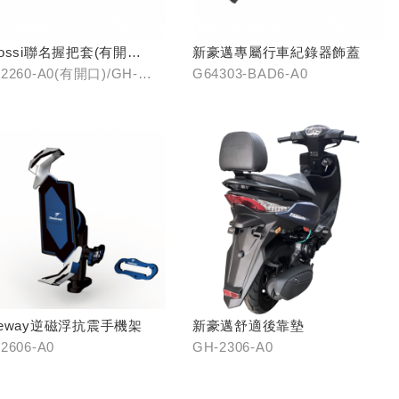
lossi聯名握把套(有開
新豪邁專屬行車紀錄器飾蓋
/(無開口)
2260-A0(有開口)/GH-
G64303-BAD6-A0
61-A0(無開口)
keway逆磁浮抗震手機架
新豪邁舒適後靠墊
2606-A0
GH-2306-A0