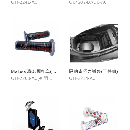
飾蓋
GH-2241-A0
G64303-BAD6-A0
Malossi聯名握把套(有
隔納奇巧內襯袋(三件組)
開口)/(無開口)
GH-2260-A0(有開
GH-2214-A0
口)/GH-2261-A0(無開
口)