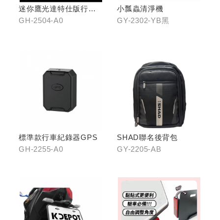
迷你鷹光達特仕版行車
小瓢蟲清淨機
記錄器
GH-2504-A0
GY-2302-YB黑
標準款行車紀錄器GPS
SHAD聯名後背包
GH-2255-A0
GY-2205-AB