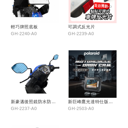
輕巧牌照底板
可調式反光片
GH-2240-A0
GH-2239-A0
新豪邁後照鏡防水防霧
新巨峰鷹光達特仕版行
膜
車紀錄器
GH-2237-A0
GH-2503-A0