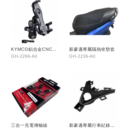
KYMCO鋁合金CNC減
新豪邁專屬隔熱坐墊套
震手機架
GH-2266-A0
GH-2236-A0
三合一充電傳輸線
新豪邁專屬行車紀錄器