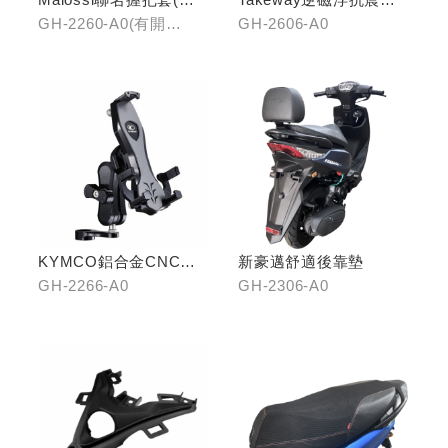
開口)/(無開口)
機架
GH-2260-A0(有開
GH-2606-A0
口)/GH-2261-A0(無開
口)
KYMCO鋁合金CNC減
新豪邁舒適後靠墊
震手機架
GH-2266-A0
GH-2306-A0