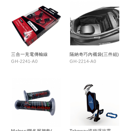
三合一充電傳輸線
隔納奇巧內襯袋(三件組)
GH-2241-A0
GH-2214-A0
Malossi聯名握把套(有
Takeway逆磁浮抗震手