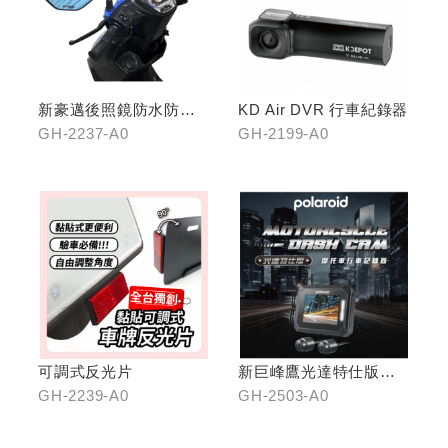
新豪邁後照鏡防水防霧
KD Air DVR 行車紀錄器
膜
GH-2237-A0
GH-2199-A0
可調式反光片
新巨峰鷹光達特仕版行
車紀錄器
GH-2239-A0
GH-2503-A0