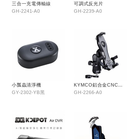
三合一充電傳輸線
可調式反光片
GH-2241-A0
GH-2239-A0
小瓢蟲清淨機
KYMCO鋁合金CNC減
震手機架
GY-2302-YB黑
GH-2266-A0