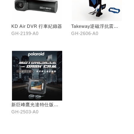
KD Air DVR 行車紀錄器
Takeway逆磁浮抗震手
機架
GH-2199-A0
GH-2606-A0
新巨峰鷹光達特仕版行
車紀錄器
GH-2503-A0