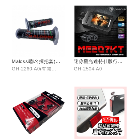
Malossi聯名握把套(有
迷你鷹光達特仕版行車
開口)/(無開口)
記錄器
GH-2260-A0(有開
GH-2504-A0
口)/GH-2261-A0(無開
口)