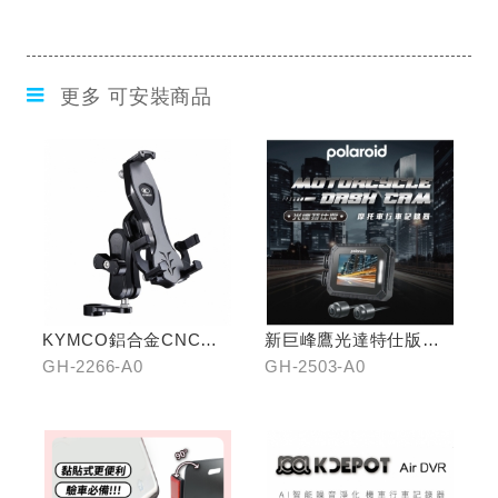
更多 可安裝商品
KYMCO鋁合金CNC減
新巨峰鷹光達特仕版行
震手機架
車紀錄器
GH-2266-A0
GH-2503-A0