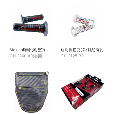
Malossi聯名握把套(有
透明握把套(公仔版)有孔
開口)/(無開口)
GH-2260-A0(有開
GH-2125-B0
口)/GH-2261-A0(無開
口)