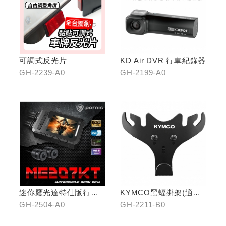
可調式反光片
KD Air DVR 行車紀錄器
GH-2239-A0
GH-2199-A0
迷你鷹光達特仕版行車
KYMCO黑蝠掛架(適用
記錄器
原車可收折掛
GH-2504-A0
GH-2211-B0
鉤/G7/Yogurt/RomaGT/
K1)