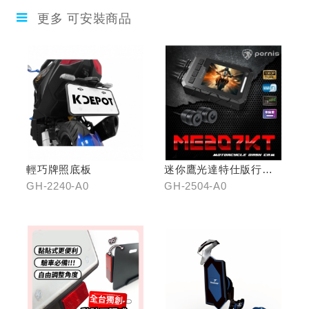
更多 可安裝商品
輕巧牌照底板
迷你鷹光達特仕版行車
記錄器
GH-2240-A0
GH-2504-A0