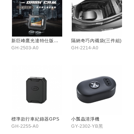
新巨峰鷹光達特仕版行
隔納奇巧內襯袋(三件組)
車紀錄器
GH-2503-A0
GH-2214-A0
標準款行車紀錄器GPS
小瓢蟲清淨機
GH-2255-A0
GY-2302-YB黑