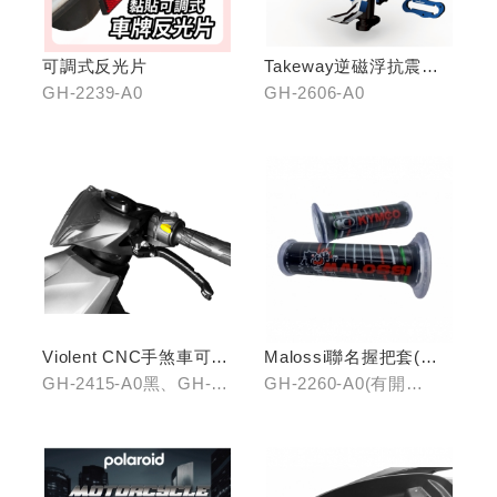
可調式反光片
Takeway逆磁浮抗震手
機架
GH-2239-A0
GH-2606-A0
Violent CNC手煞車可調
Malossi聯名握把套(有
拉桿(黑/銀/鈦)
開口)/(無開口)
GH-2415-A0黑、GH-
GH-2260-A0(有開
2415-B0銀、GH-2415-
口)/GH-2261-A0(無開
C0鈦
口)