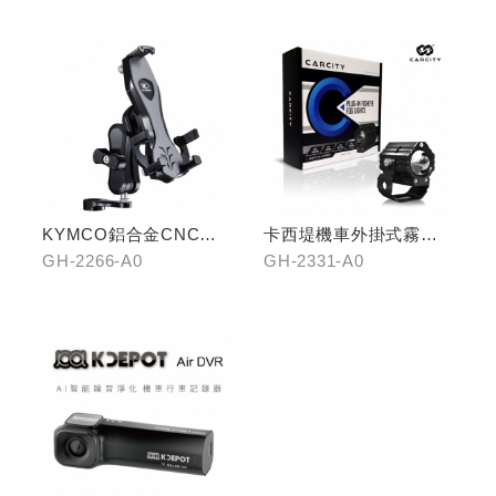
KYMCO鋁合金CNC減
卡西堤機車外掛式霧燈
震手機架
組(雙燈)
GH-2266-A0
GH-2331-A0