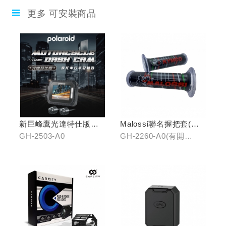
更多 可安裝商品
新巨峰鷹光達特仕版行
Malossi聯名握把套(有
車紀錄器
開口)/(無開口)
GH-2503-A0
GH-2260-A0(有開
口)/GH-2261-A0(無開
口)