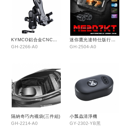
KYMCO鋁合金CNC減
迷你鷹光達特仕版行車
震手機架
記錄器
GH-2266-A0
GH-2504-A0
隔納奇巧內襯袋(三件組)
小瓢蟲清淨機
GH-2214-A0
GY-2302-YB黑