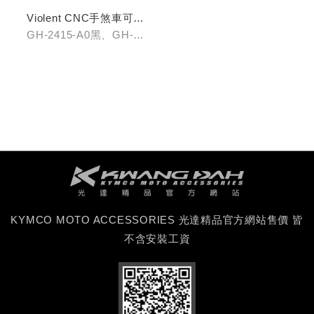
Violent CNC手煞車可調
拉桿(黑/銀/鈦)
GH-2415-A0黑、GH-
2415-B0銀、GH-2415-
C0鈦
KYMCO MOTO ACCESSORIES 光達精品官方網站售價 皆
不含安裝工資