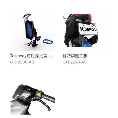
Takeway逆磁浮抗震手
輕巧牌照底板
機架
GH-2606-A0
GH-2240-A0