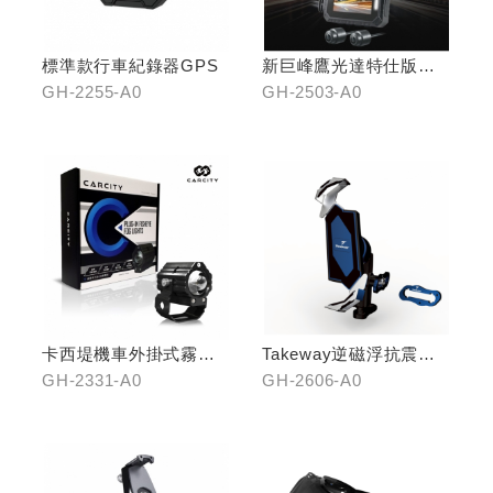
標準款行車紀錄器GPS
新巨峰鷹光達特仕版行
車紀錄器
GH-2255-A0
GH-2503-A0
卡西堤機車外掛式霧燈
Takeway逆磁浮抗震手
組(雙燈)
機架
GH-2331-A0
GH-2606-A0