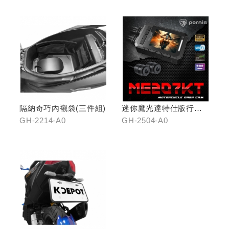
隔納奇巧內襯袋(三件組)
迷你鷹光達特仕版行車
記錄器
GH-2214-A0
GH-2504-A0