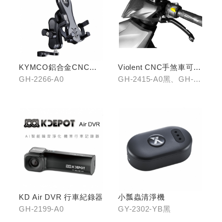
KYMCO鋁合金CNC減
Violent CNC手煞車可調
震手機架
拉桿(黑/銀/鈦)
GH-2266-A0
GH-2415-A0黑、GH-
2415-B0銀、GH-2415-
C0鈦
KD Air DVR 行車紀錄器
小瓢蟲清淨機
GH-2199-A0
GY-2302-YB黑