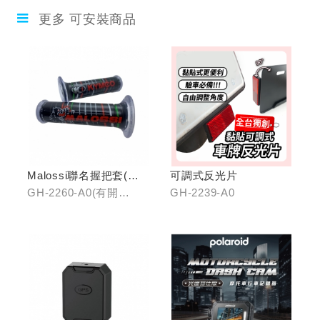
更多 可安裝商品
Malossi聯名握把套(有
可調式反光片
開口)/(無開口)
GH-2260-A0(有開
GH-2239-A0
口)/GH-2261-A0(無開
口)