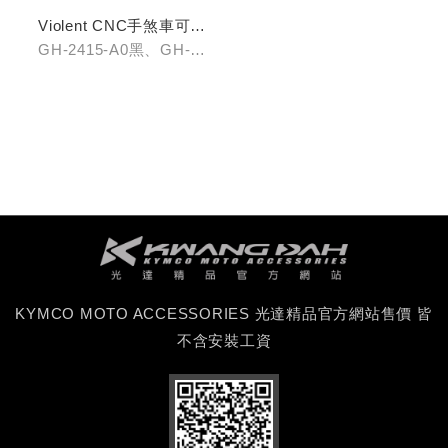
Violent CNC手煞車可調
拉桿(黑/銀/鈦)
GH-2415-A0黑、GH-
2415-B0銀、GH-2415-
C0鈦
KYMCO MOTO ACCESSORIES 光達精品官方網站售價 皆
不含安裝工資