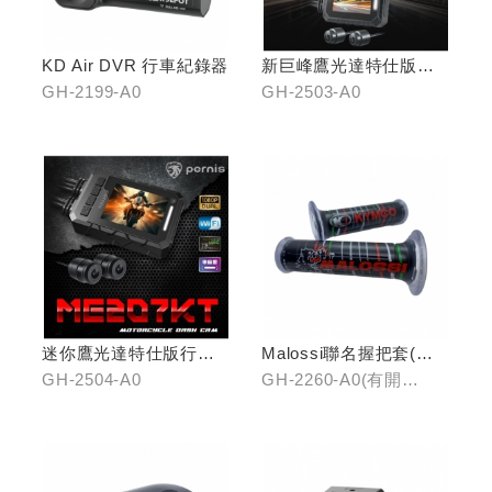
KD Air DVR 行車紀錄器
新巨峰鷹光達特仕版行
車紀錄器
GH-2199-A0
GH-2503-A0
迷你鷹光達特仕版行車
Malossi聯名握把套(有
記錄器
開口)/(無開口)
GH-2504-A0
GH-2260-A0(有開
口)/GH-2261-A0(無開
口)