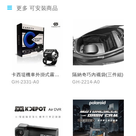
更多 可安裝商品
卡西堤機車外掛式霧燈
隔納奇巧內襯袋(三件組)
組(雙燈)
GH-2331-A0
GH-2214-A0