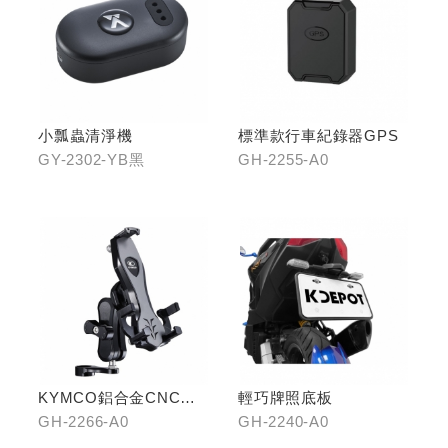
小瓢蟲清淨機
標準款行車紀錄器GPS
GY-2302-YB黑
GH-2255-A0
KYMCO鋁合金CNC減
輕巧牌照底板
震手機架
GH-2266-A0
GH-2240-A0