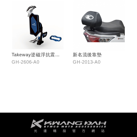
Takeway逆磁浮抗震手
新名流後靠墊
機架
GH-2606-A0
GH-2013-A0