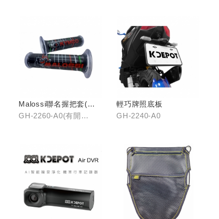
K1)
Malossi聯名握把套(有
輕巧牌照底板
開口)/(無開口)
GH-2260-A0(有開
GH-2240-A0
口)/GH-2261-A0(無開
口)