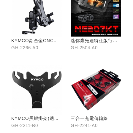
KYMCO鋁合金CNC減
迷你鷹光達特仕版行車
震手機架
記錄器
GH-2266-A0
GH-2504-A0
KYMCO黑蝠掛架(適用
三合一充電傳輸線
原車可收折掛
GH-2211-B0
GH-2241-A0
鉤/G7/Yogurt/RomaGT/