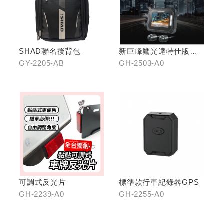
SHAD聯名後背包
新巨峰鷹光達特仕版行
車紀錄器
GY-2205-AB
GH-2503-A0
可調式反光片
標準款行車紀錄器GPS
GH-2239-A0
GH-2255-A0