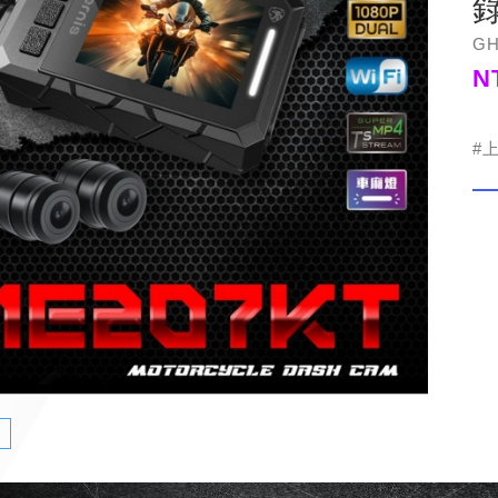
GH
N
#
紹