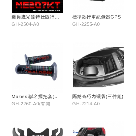
迷你鷹光達特仕版行車
標準款行車紀錄器GPS
記錄器
GH-2504-A0
GH-2255-A0
Malossi聯名握把套(有
隔納奇巧內襯袋(三件組)
開口)/(無開口)
GH-2260-A0(有開
GH-2214-A0
口)/GH-2261-A0(無開
口)