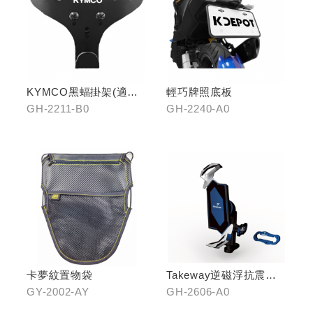
KYMCO黑蝠掛架(適用
輕巧牌照底板
原車可收折掛
GH-2211-B0
GH-2240-A0
鉤/G7/Yogurt/RomaGT/
K1)
卡夢紋置物袋
Takeway逆磁浮抗震手
機架
GY-2002-AY
GH-2606-A0