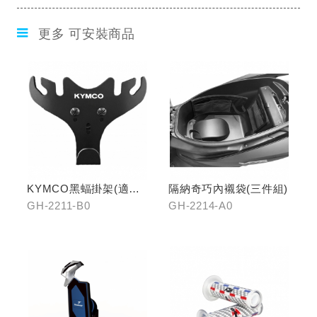
更多 可安裝商品
KYMCO黑蝠掛架(適用
隔納奇巧內襯袋(三件組)
原車可收折掛
GH-2211-B0
GH-2214-A0
鉤/G7/Yogurt/RomaGT/
K1)