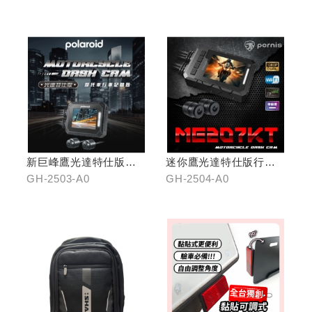
新巨峰鷹光達特仕版行
迷你鷹光達特仕版行車
車紀錄器
記錄器
GH-2503-A0
GH-2504-A0