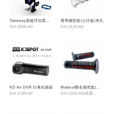
Takeway逆磁浮抗震手
透明握把套(公仔版)有孔
機架
GH-2606-A0
GH-2125-B0
KD Air DVR 行車紀錄器
Malossi聯名握把套(有
開口)/(無開口)
GH-2199-A0
GH-2260-A0(有開
口)/GH-2261-A0(無開
口)