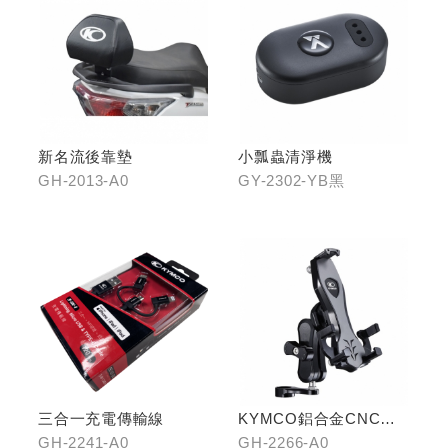
新名流後靠墊
小瓢蟲清淨機
GH-2013-A0
GY-2302-YB黑
三合一充電傳輸線
KYMCO鋁合金CNC減
震手機架
GH-2241-A0
GH-2266-A0