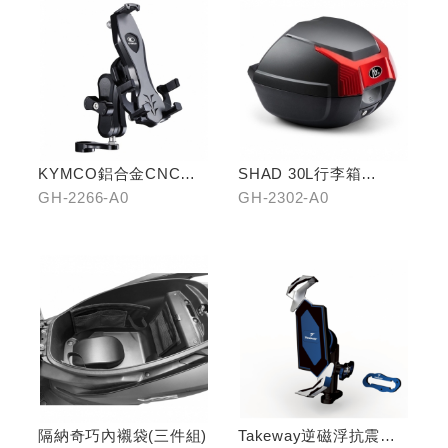
KYMCO鋁合金CNC減
SHAD 30L行李箱
震手機架
(KYMCO專屬款)
GH-2266-A0
GH-2302-A0
隔納奇巧內襯袋(三件組)
Takeway逆磁浮抗震手