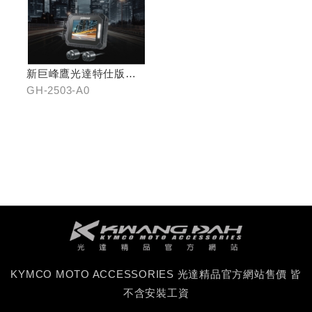
新巨峰鷹光達特仕版行
車紀錄器
GH-2503-A0
KYMCO MOTO ACCESSORIES 光達精品官方網站售價 皆
不含安裝工資