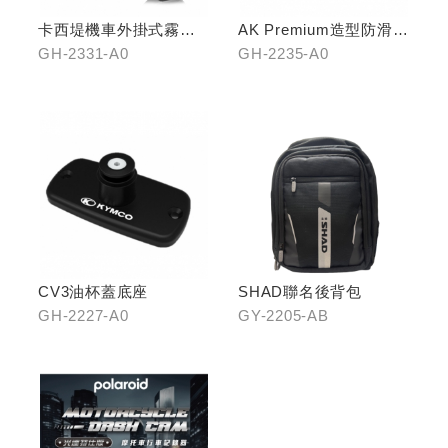
卡西堤機車外掛式霧燈
AK Premium造型防滑踏
組(雙燈)
板(中踏)
GH-2331-A0
GH-2235-A0
CV3油杯蓋底座
SHAD聯名後背包
GH-2227-A0
GY-2205-AB