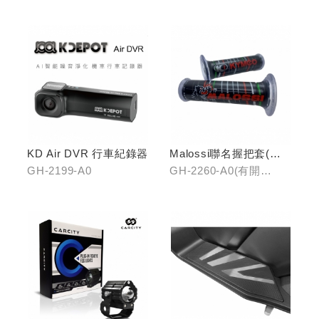
KD Air DVR 行車紀錄器
Malossi聯名握把套(有
開口)/(無開口)
GH-2199-A0
GH-2260-A0(有開
口)/GH-2261-A0(無開
口)