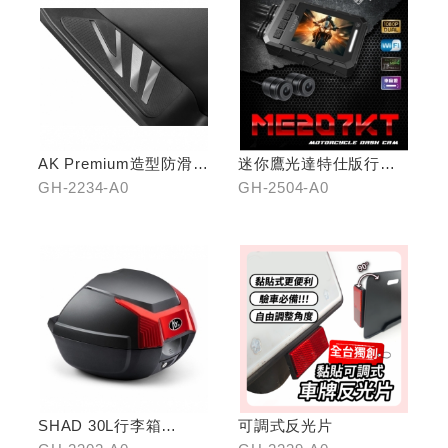
AK Premium造型防滑踏
迷你鷹光達特仕版行車
板(前踏)
記錄器
GH-2234-A0
GH-2504-A0
SHAD 30L行李箱
可調式反光片
(KYMCO專屬款)