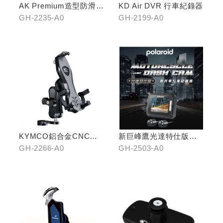
AK Premium造型防滑踏
KD Air DVR 行車紀錄器
板(中踏)
GH-2235-A0
GH-2199-A0
KYMCO鋁合金CNC減
新巨峰鷹光達特仕版行
震手機架
車紀錄器
GH-2266-A0
GH-2503-A0