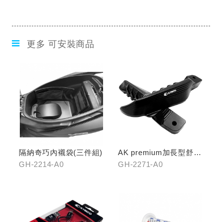
更多 可安裝商品
隔納奇巧內襯袋(三件組)
AK premium加長型舒適
踏桿
GH-2214-A0
GH-2271-A0