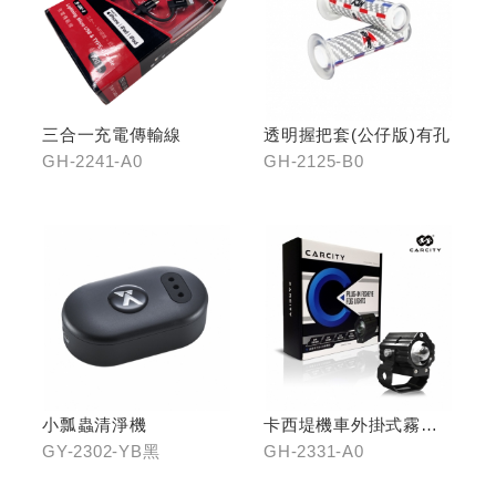
三合一充電傳輸線
透明握把套(公仔版)有孔
GH-2241-A0
GH-2125-B0
小瓢蟲清淨機
卡西堤機車外掛式霧燈
組(雙燈)
GY-2302-YB黑
GH-2331-A0