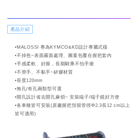
產品介紹
•MALOSSI 專為KYMCO&KD設計專屬式樣
•不掉色~表面霧面處理、圖案包覆在握把套內
•手感柔軟、好握，長期騎乘不怕手痠
•不滑手、不黏手~矽膠材質
•長度120mm
•無孔/有孔兩類型可選
•開孔設計省去開孔麻煩~ 安裝端子/端子鏡好方便
•各車種皆可安裝(原廠握把預留管徑Φ2.3長12 cm以上
皆可適用)