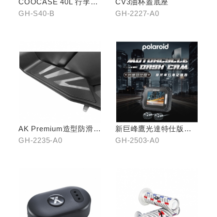
COOCASE 40L 行李箱(
CV3油杯蓋底座
黑)
GH-S40-B
GH-2227-A0
AK Premium造型防滑踏
新巨峰鷹光達特仕版行
板(中踏)
車紀錄器
GH-2235-A0
GH-2503-A0