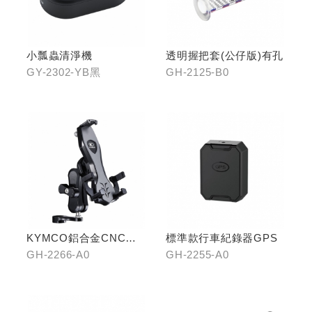
小瓢蟲清淨機
透明握把套(公仔版)有孔
GY-2302-YB黑
GH-2125-B0
KYMCO鋁合金CNC減
標準款行車紀錄器GPS
震手機架
GH-2266-A0
GH-2255-A0