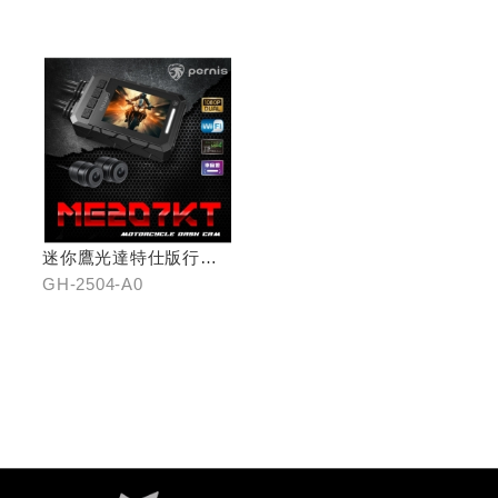
迷你鷹光達特仕版行車
記錄器
GH-2504-A0