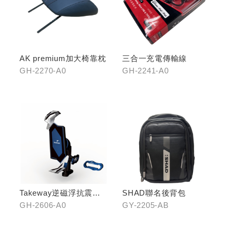
AK premium加大椅靠枕
三合一充電傳輸線
GH-2270-A0
GH-2241-A0
Takeway逆磁浮抗震手
SHAD聯名後背包
機架
GH-2606-A0
GY-2205-AB