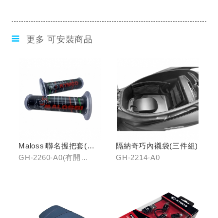
更多 可安裝商品
Malossi聯名握把套(有
隔納奇巧內襯袋(三件組)
開口)/(無開口)
GH-2260-A0(有開
GH-2214-A0
口)/GH-2261-A0(無開
口)