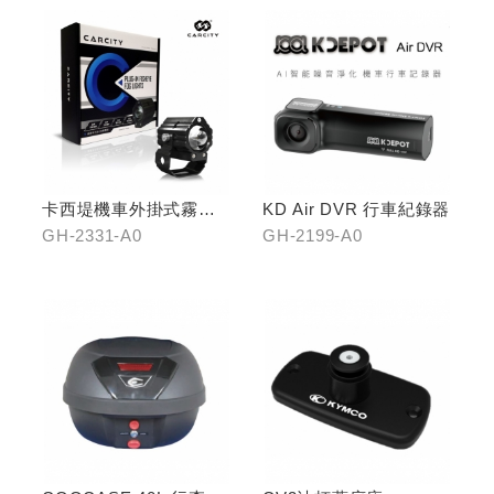
卡西堤機車外掛式霧燈
KD Air DVR 行車紀錄器
組(雙燈)
GH-2331-A0
GH-2199-A0