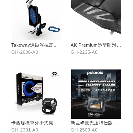
Takeway逆磁浮抗震手
AK Premium造型防滑踏
機架
板(中踏)
GH-2606-A0
GH-2235-A0
卡西堤機車外掛式霧燈
新巨峰鷹光達特仕版行
組(雙燈)
車紀錄器
GH-2331-A0
GH-2503-A0