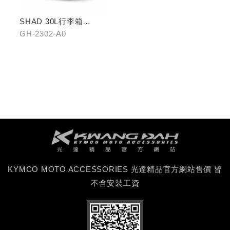
SHAD 30L行李箱
(KYMCO專屬款)
GH-2302-A0
KYMCO MOTO ACCESSORIES 光達精品官方網站售價 皆
不含安裝工資