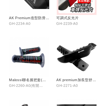
AK Premium造型防滑踏
可調式反光片
板(前踏)
GH-2234-A0
GH-2239-A0
Malossi聯名握把套(有
AK premium加長型舒適
開口)/(無開口)
踏桿
GH-2260-A0(有開
GH-2271-A0
口)/GH-2261-A0(無開
口)