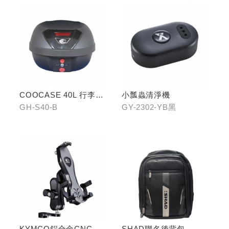
COOCASE 40L 行李箱(
小瓢蟲清淨機
黑)
GH-S40-B
GY-2302-YB黑
KYMCO鋁合金CNC減
SHAD聯名後背包