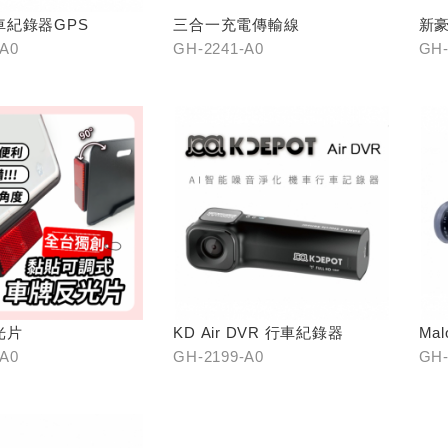
車紀錄器GPS
三合一充電傳輸線
新
-A0
GH-2241-A0
GH-
光片
KD Air DVR 行車紀錄器
Ma
口)
-A0
GH-2199-A0
GH-
22