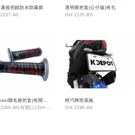
豪邁後照鏡防水防霧膜
透明握把套(公仔版)有孔
2237-A0
GH-2125-B0
lossi聯名握把套(有開
輕巧牌照底板
/(無開口)
2260-A0(有開口)/GH-
GH-2240-A0
61-A0(無開口)