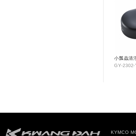
小瓢蟲清
GY-2302
KYMCO 