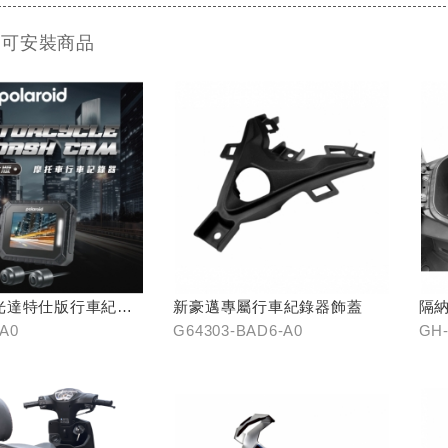
 可安裝商品
光達特仕版行車紀錄
新豪邁專屬行車紀錄器飾蓋
隔納
-A0
G64303-BAD6-A0
GH-