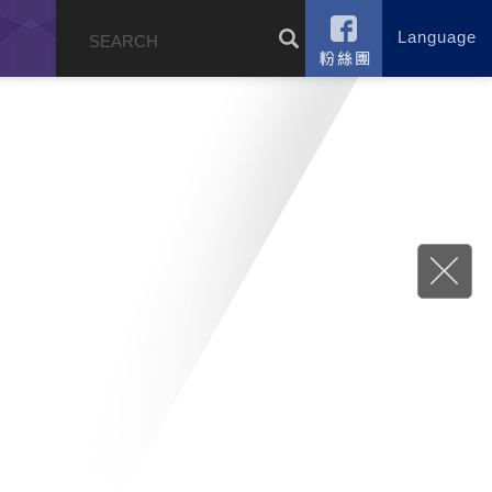
Language
錄