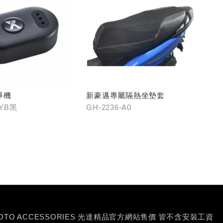
淨機
新豪邁專屬隔熱坐墊套
-YB黑
GH-2236-A0
MOTO ACCESSORIES 光達精品官方網站售價 皆不含安裝工資