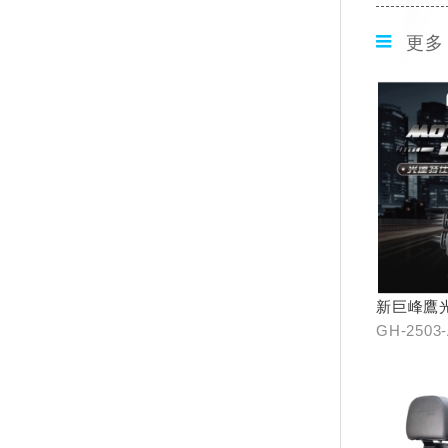
更多
新巨峰鷹
器
GH-2503