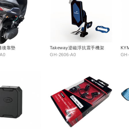
適後靠墊
Takeway逆磁浮抗震手機架
KY
架
-A0
GH-2606-A0
GH-