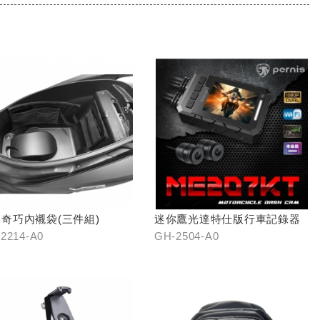
奇巧內襯袋(三件組)
迷你鷹光達特仕版行車記錄器
2214-A0
GH-2504-A0