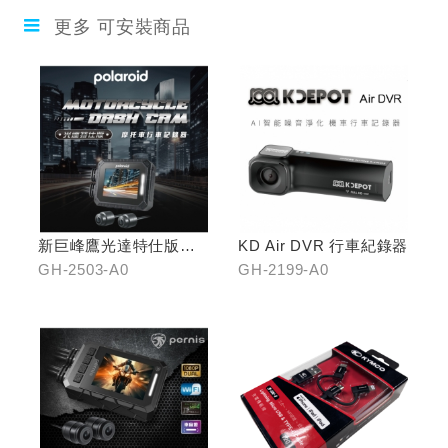
更多 可安裝商品
新巨峰鷹光達特仕版行
KD Air DVR 行車紀錄器
車紀錄器
GH-2503-A0
GH-2199-A0