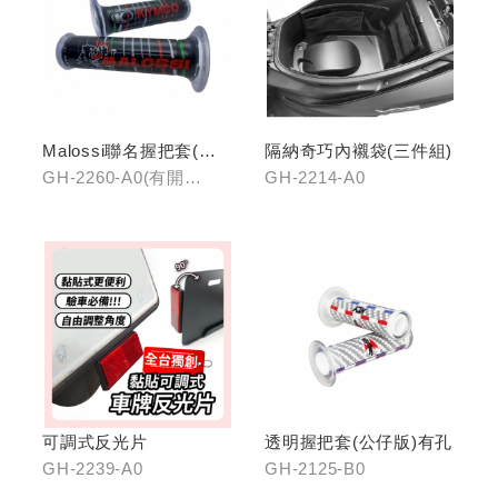
Malossi聯名握把套(有
隔納奇巧內襯袋(三件組)
開口)/(無開口)
GH-2260-A0(有開
GH-2214-A0
口)/GH-2261-A0(無開
口)
可調式反光片
透明握把套(公仔版)有孔
GH-2239-A0
GH-2125-B0