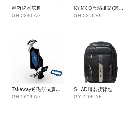
輕巧牌照底板
KYMCO黑蝠掛架(適用
原車可收折掛
GH-2240-A0
GH-2211-B0
鉤/G7/Yogurt/RomaGT/
K1)
Takeway逆磁浮抗震手
SHAD聯名後背包
機架
GH-2606-A0
GY-2205-AB