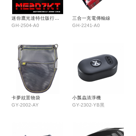
迷你鷹光達特仕版行車
三合一充電傳輸線
記錄器
GH-2504-A0
GH-2241-A0
卡夢紋置物袋
小瓢蟲清淨機
GY-2002-AY
GY-2302-YB黑