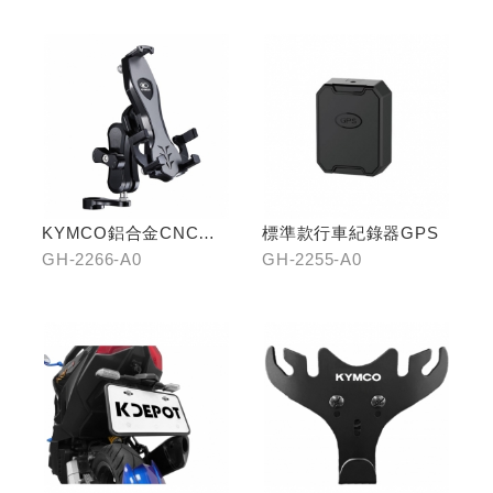
KYMCO鋁合金CNC減
標準款行車紀錄器GPS
震手機架
GH-2266-A0
GH-2255-A0