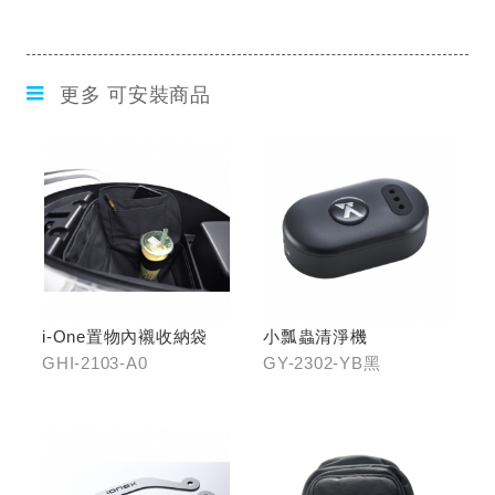
更多 可安裝商品
i-One置物內襯收納袋
小瓢蟲清淨機
GHI-2103-A0
GY-2302-YB黑