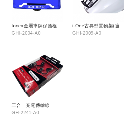
Ionex金屬車牌保護框
i-One古典型置物架(適用
i-One/i-One AIR)
GHI-2004-A0
GHI-2009-A0
三合一充電傳輸線
GH-2241-A0