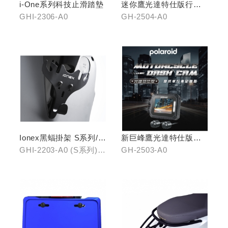
i-One系列科技止滑踏墊
迷你鷹光達特仕版行車
記錄器
GHI-2306-A0
GH-2504-A0
Ionex黑蝠掛架 S系列/i-
新巨峰鷹光達特仕版行
One
車紀錄器
GHI-2203-A0 (S系列)、
GH-2503-A0
GHI-2203-B0 (i-One)