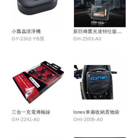
小瓢蟲清淨機
新巨峰鷹光達特仕版行
車紀錄器
GY-2302-YB黑
GH-2503-A0
三合一充電傳輸線
Ionex車廂收納置物袋
GH-2241-A0
GHI-2005-A0