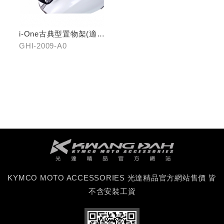
i-One古典型置物架(適用
i-One/i-One AIR)
GHI-2009-A0
KYMCO MOTO ACCESSORIES 光達精品官方網站售價 皆
不含安裝工資