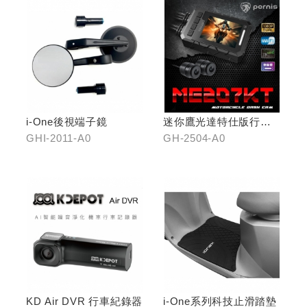
i-One後視端子鏡
迷你鷹光達特仕版行車
記錄器
GHI-2011-A0
GH-2504-A0
KD Air DVR 行車紀錄器
i-One系列科技止滑踏墊