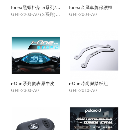
Ionex黑蝠掛架 S系列/i-
Ionex金屬車牌保護框
One
GHI-2203-A0 (S系列)、
GHI-2004-A0
GHI-2203-B0 (i-One)
i-One系列儀表犀牛皮
i-One時尚腳踏板組
GHI-2303-A0
GHI-2010-A0