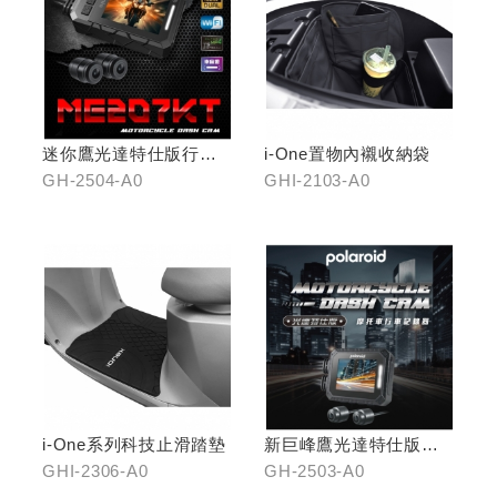
迷你鷹光達特仕版行車
i-One置物內襯收納袋
記錄器
GH-2504-A0
GHI-2103-A0
i-One系列科技止滑踏墊
新巨峰鷹光達特仕版行
車紀錄器
GHI-2306-A0
GH-2503-A0