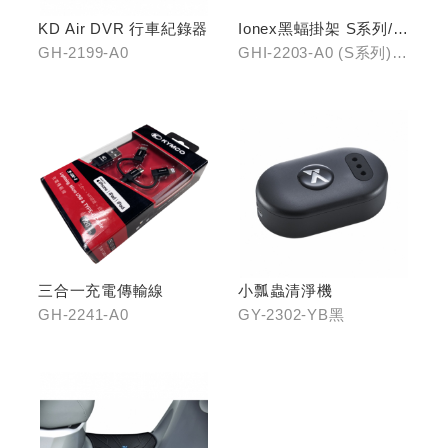
KD Air DVR 行車紀錄器
Ionex黑蝠掛架 S系列/i-
One
GH-2199-A0
GHI-2203-A0 (S系列)、
GHI-2203-B0 (i-One)
三合一充電傳輸線
小瓢蟲清淨機
GH-2241-A0
GY-2302-YB黑